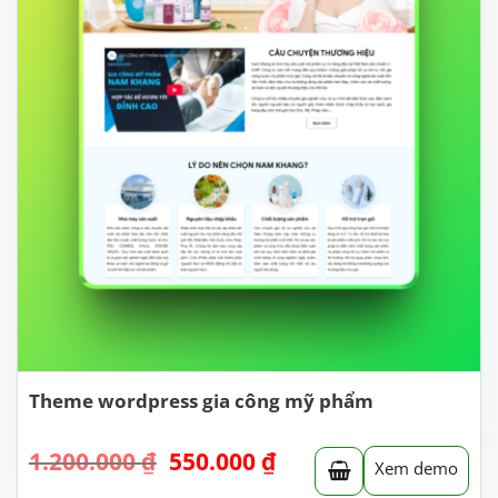
Theme wordpress gia công mỹ phẩm
Giá
Giá
1.200.000
₫
550.000
₫
Xem demo
gốc
hiện