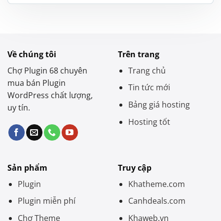
là:
tại
1.200.000 ₫.
là:
550.000 ₫.
Về chúng tôi
Trên trang
Chợ Plugin 68 chuyên
Trang chủ
mua bán Plugin
Tin tức mới
WordPress chất lượng,
Bảng giá hosting
uy tín.
Hosting tốt
Sản phẩm
Truy cập
Plugin
Khatheme.com
Plugin miễn phí
Canhdeals.com
Chợ Theme
Khaweb.vn