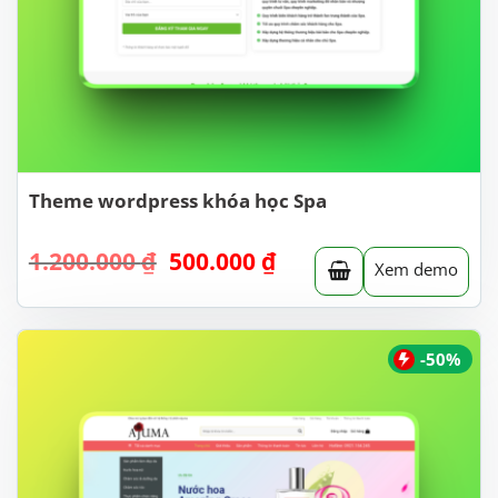
Theme wordpress khóa học Spa
Giá
Giá
1.200.000
₫
500.000
₫
Xem demo
gốc
hiện
là:
tại
1.200.000 ₫.
là:
500.000 ₫.
-50%