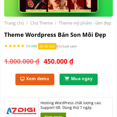
Trang chủ
/
Chợ Theme
/
Theme mỹ phẩm - làm đẹp
Theme Wordpress Bán Son Môi Đẹp
86 đã bán
612 lượt xem
5.0 (68)
Giá
Giá
1.000.000
₫
450.000
₫
gốc
hiện
là:
tại
Xem demo
Mua ngay
1.000.000 ₫.
là:
450.000 ₫.
Hosting WordPress chất lượng cao.
Support tốt. Dùng thử 7 ngày.
Xem ngay