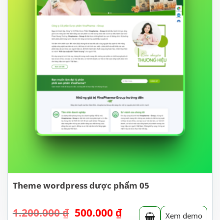
Theme wordpress dược phẩm 05
Giá
Giá
1.200.000
₫
500.000
₫
Xem demo