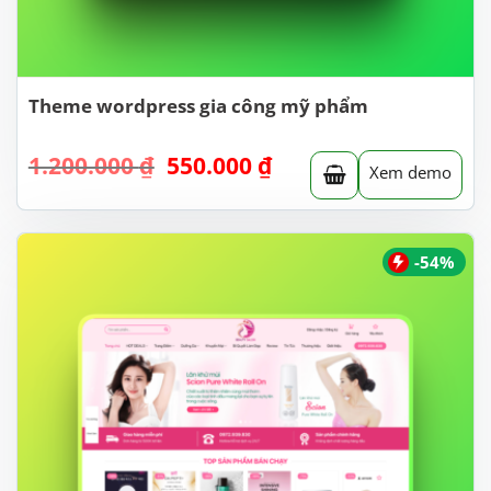
Theme wordpress gia công mỹ phẩm
Giá
Giá
1.200.000
₫
550.000
₫
Xem demo
gốc
hiện
là:
tại
1.200.000 ₫.
là:
550.000 ₫.
-54%