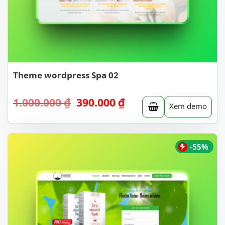
Theme wordpress Spa 02
Giá
Giá
1.000.000
₫
390.000
₫
Xem demo
gốc
hiện
là:
tại
1.000.000 ₫.
là:
390.000 ₫.
-55%