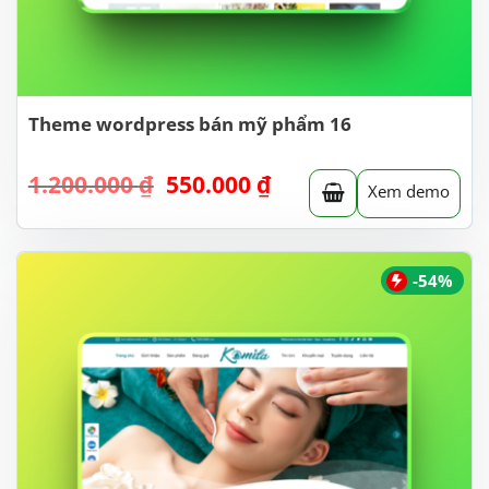
Theme wordpress bán mỹ phẩm 16
Giá
Giá
1.200.000
₫
550.000
₫
Xem demo
gốc
hiện
là:
tại
1.200.000 ₫.
là:
550.000 ₫.
-54%