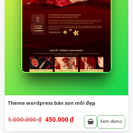
Theme wordpress bán son môi đẹp
Giá
Giá
1.000.000
₫
450.000
₫
Xem demo
gốc
hiện
là:
tại