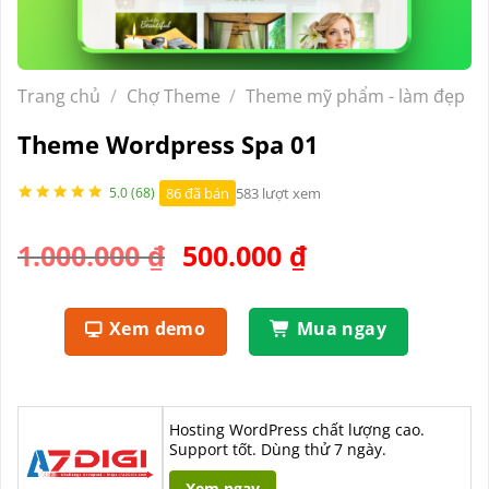
Trang chủ
/
Chợ Theme
/
Theme mỹ phẩm - làm đẹp
Theme Wordpress Spa 01
86 đã bán
583 lượt xem
5.0 (68)
Giá
Giá
1.000.000
₫
500.000
₫
gốc
hiện
là:
tại
Xem demo
Mua ngay
1.000.000 ₫.
là:
500.000 ₫.
Hosting WordPress chất lượng cao.
Support tốt. Dùng thử 7 ngày.
Xem ngay