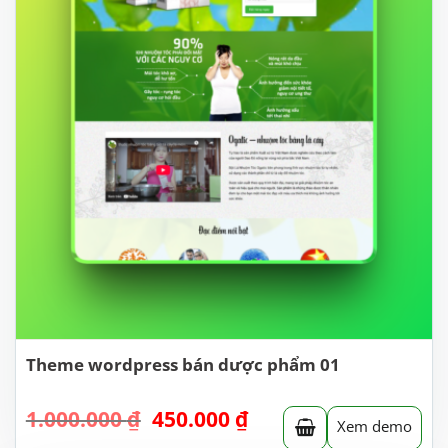
Theme wordpress bán dược phẩm 01
Giá
Giá
1.000.000
₫
450.000
₫
Xem demo
gốc
hiện