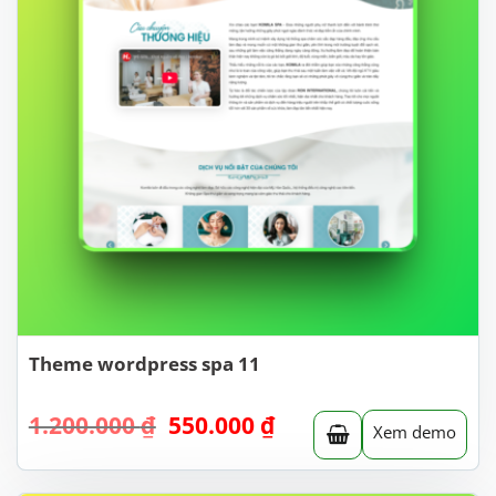
Theme wordpress spa 11
Giá
Giá
1.200.000
₫
550.000
₫
Xem demo
gốc
hiện
là:
tại
1.200.000 ₫.
là: