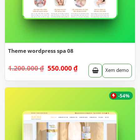
Theme wordpress spa 08
Giá
Giá
1.200.000
₫
550.000
₫
Xem demo
gốc
hiện
là:
tại
1.200.000 ₫.
là:
550.000 ₫.
-54%