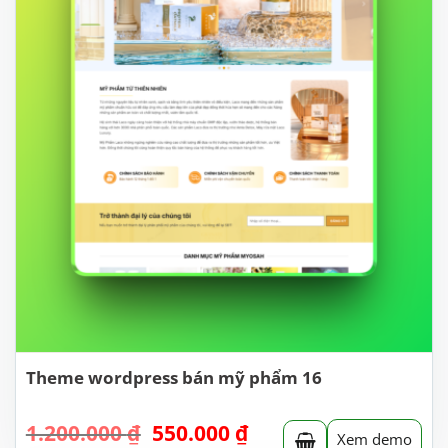
Theme wordpress bán mỹ phẩm 16
Giá
Giá
1.200.000
₫
550.000
₫
Xem demo