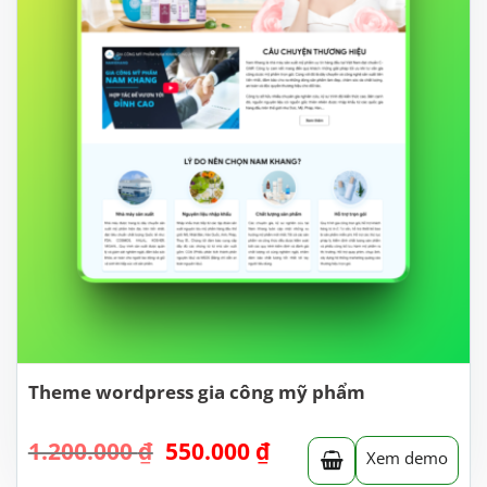
Theme wordpress gia công mỹ phẩm
Giá
Giá
1.200.000
₫
550.000
₫
Xem demo
gốc
hiện