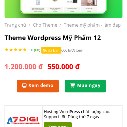
Trang chủ
/
Chợ Theme
/
Theme mỹ phẩm - làm đẹp
Theme Wordpress Mỹ Phẩm 12
86 đã bán
666 lượt xem
5.0 (68)
Giá
Giá
1.200.000
₫
550.000
₫
gốc
hiện
là:
tại
Xem demo
Mua ngay
1.200.000 ₫.
là:
550.000 ₫.
Hosting WordPress chất lượng cao.
Support tốt. Dùng thử 7 ngày.
Xem ngay