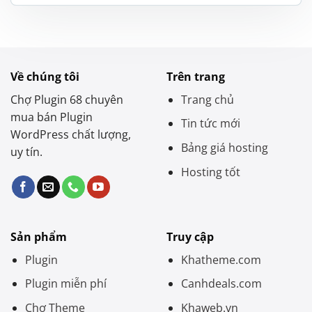
là:
tại
1.200.000 ₫.
là:
550.000 ₫.
Về chúng tôi
Trên trang
Chợ Plugin 68 chuyên
Trang chủ
mua bán Plugin
Tin tức mới
WordPress chất lượng,
Bảng giá hosting
uy tín.
Hosting tốt
Sản phẩm
Truy cập
Plugin
Khatheme.com
Plugin miễn phí
Canhdeals.com
Chợ Theme
Khaweb.vn