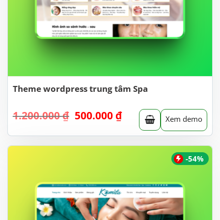
Theme wordpress trung tâm Spa
Giá
Giá
1.200.000
₫
500.000
₫
Xem demo
gốc
hiện
là:
tại
1.200.000 ₫.
là:
500.000 ₫.
-54%