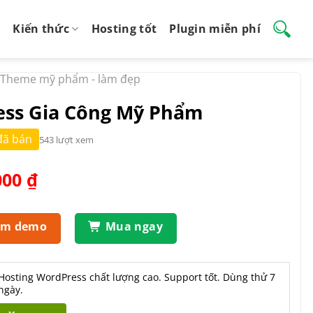
Kiến thức
Hosting tốt
Plugin miễn phí
Theme mỹ phẩm - làm đẹp
ss Gia Công Mỹ Phẩm
đã bán
543 lượt xem
Giá
000
₫
hiện
tại
.000 ₫.
là:
em demo
Mua ngay
550.000 ₫.
Hosting WordPress chất lượng cao. Support tốt. Dùng thử 7
ngày.