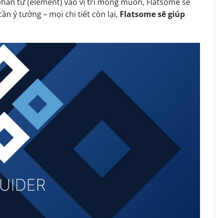
phần tử (element) vào vị trí mong muốn, Flatsome sẽ
ần ý tưởng – mọi chi tiết còn lại,
Flatsome sẽ giúp