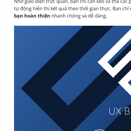
Nhờ giao diện trực quan, bạn chỉ cần kéo và thả các 
tự động hiển thị kết quả theo thời gian thực. Bạn chỉ c
bạn hoàn thiện
nhanh chóng và dễ dàng.