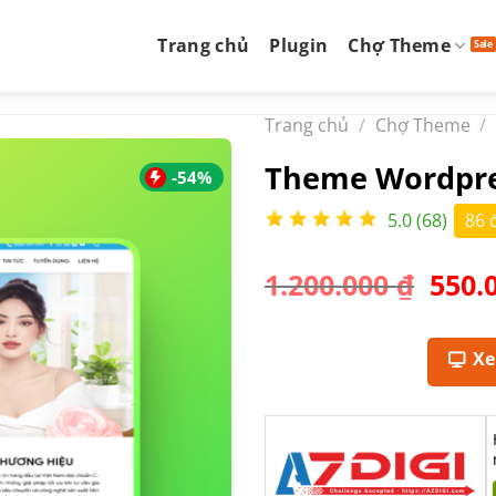
Trang chủ
Plugin
Chợ Theme
Trang chủ
/
Chợ Theme
/
Theme Wordpre
-54%
5.0 (68)
86 
Giá
1.200.000
₫
550.
gốc
là:
1.200
X