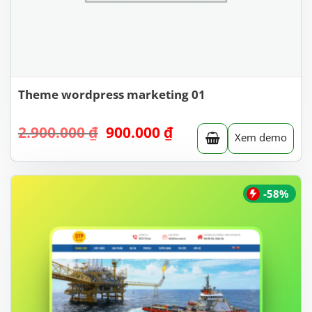
Theme wordpress marketing 01
Giá
Giá
2.900.000
₫
900.000
₫
Xem demo
gốc
hiện
là:
tại
2.900.000 ₫.
là:
900.000 ₫.
-58%