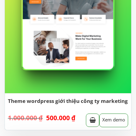
Theme wordpress giới thiệu công ty marketing
Giá
Giá
1.000.000
₫
500.000
₫
Xem demo
gốc
hiện
là:
tại
1.000.000 ₫.
là: