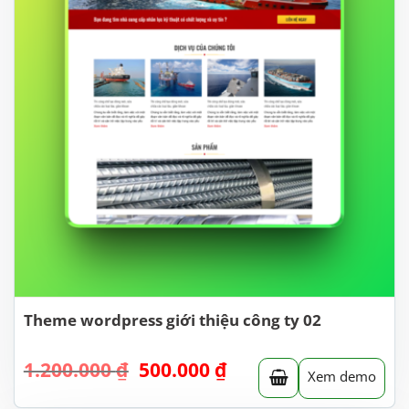
Theme wordpress giới thiệu công ty 02
Giá
Giá
1.200.000
₫
500.000
₫
Xem demo
gốc
hiện
là:
tại