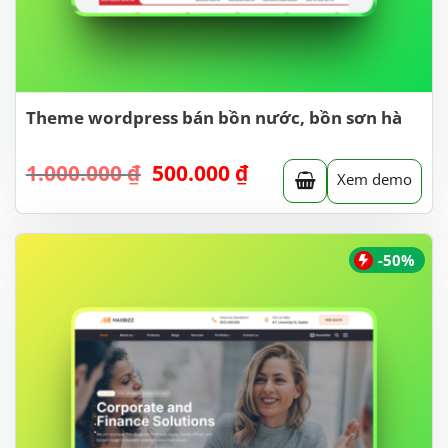
Theme wordpress bán bồn nước, bồn sơn hà
Giá
Giá
1.000.000
₫
500.000
₫
Xem demo
gốc
hiện
là:
tại
1.000.000 ₫.
là:
500.000 ₫.
-50%