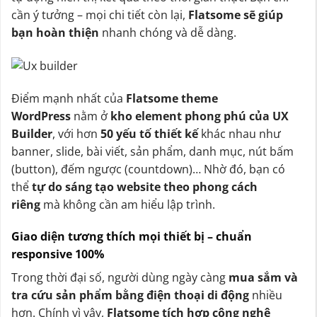
cần ý tưởng – mọi chi tiết còn lại,
Flatsome sẽ giúp
bạn hoàn thiện
nhanh chóng và dễ dàng.
Điểm mạnh nhất của
Flatsome theme
WordPress
nằm ở
kho element phong phú của UX
Builder
, với hơn
50 yếu tố thiết kế
khác nhau như
banner, slide, bài viết, sản phẩm, danh mục, nút bấm
(button), đếm ngược (countdown)… Nhờ đó, bạn có
thể
tự do sáng tạo website theo phong cách
riêng
mà không cần am hiểu lập trình.
Giao diện tương thích mọi thiết bị – chuẩn
responsive 100%
Trong thời đại số, người dùng ngày càng
mua sắm và
tra cứu sản phẩm bằng điện thoại di động
nhiều
hơn. Chính vì vậy,
Flatsome tích hợp công nghệ