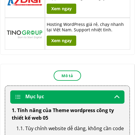
Xem ngay
Hosting WordPress giá rẻ, chạy nhanh
tại Việt Nam. Support nhiệt tình.
Xem ngay
Mô tả
Mục lục
1. Tính năng của Theme wordpress công ty
thiết kế web 05
1.1. Tùy chỉnh website dễ dàng, không cần code