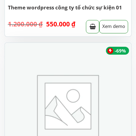
Theme wordpress công ty tổ chức sự kiện 01
Giá
Giá
1.200.000
₫
550.000
₫
Xem demo
gốc
hiện
là:
tại
1.200.000 ₫.
là:
550.000 ₫.
-69%