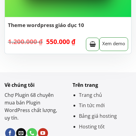
Theme wordpress giáo dục 10
Giá
Giá
1.200.000
₫
550.000
₫
Xem demo
gốc
hiện
là:
tại
1.200.000 ₫.
là:
550.000 ₫.
Về chúng tôi
Trên trang
Chợ Plugin 68 chuyên
Trang chủ
mua bán Plugin
Tin tức mới
WordPress chất lượng,
Bảng giá hosting
uy tín.
Hosting tốt