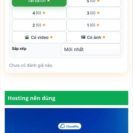
★
Tất cả
(0)
5
★
(0)
4
3
★
★
(0)
(0)
2
1
★
★
(0)
(0)
Có video
Có ảnh
★
🖼
★
Sắp xếp
Chưa có đánh giá nào.
Hosting nên dùng