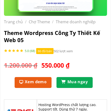
Trang chủ
/
Chợ Theme
/
Theme doanh nghiệp
Theme Wordpress Công Ty Thiết Kế
Web 05
86 đã bán
502 lượt xem
5.0 (68)
Giá
Giá
1.200.000
₫
550.000
₫
gốc
hiện
là:
tại
Xem demo
Mua ngay
1.200.000 ₫.
là:
550.000 ₫.
Hosting WordPress chất lượng cao.
Support tốt. Dùng thử 7 ngày.