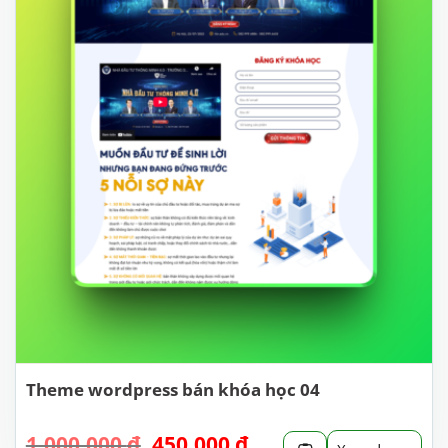
Theme wordpress bán khóa học 04
Giá
Giá
1.000.000
₫
450.000
₫