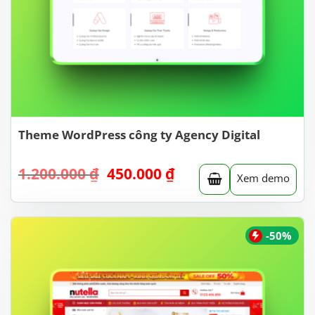
Theme WordPress công ty Agency Digital
Giá
Giá
1.200.000
₫
450.000
₫
Xem demo
gốc
hiện
là:
tại
1.200.000 ₫.
là:
450.000 ₫.
-50%