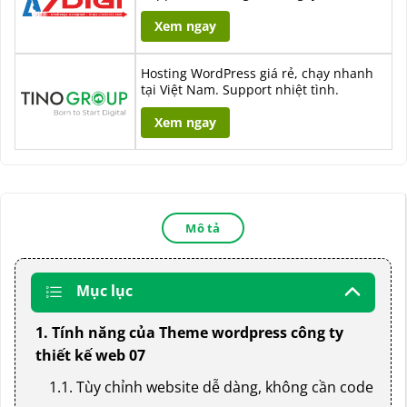
Xem ngay
Hosting WordPress giá rẻ, chạy nhanh
tại Việt Nam. Support nhiệt tình.
Xem ngay
Mô tả
Mục lục
1. Tính năng của Theme wordpress công ty
thiết kế web 07
1.1. Tùy chỉnh website dễ dàng, không cần code