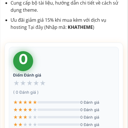
Cung cấp bộ tài liệu, hướng dẫn chi tiết về cách sử
dụng theme.
Ưu đãi giảm giá 15% khi mua kèm với dịch vụ
hosting
Tại đây
(Nhập mã:
KHATHEME
)
0
Điểm Đánh giá
★
★
★
★
★
( 0 Đánh giá )
★
★
★
★
★
0 Đánh giá
★
★
★
★
★
0 Đánh giá
★
★
★
★
★
0 Đánh giá
★
★
★
★
★
0 Đánh giá