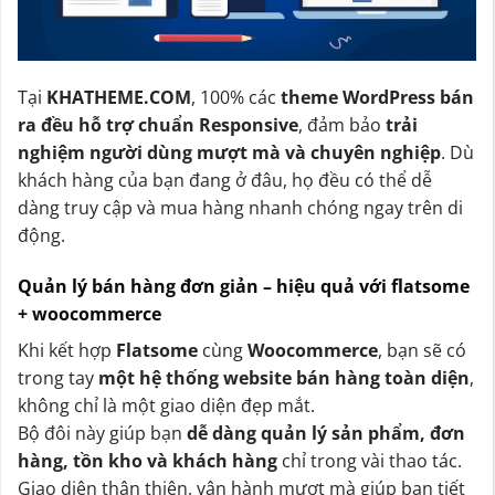
Tại
KHATHEME.COM
, 100% các
theme WordPress bán
ra đều hỗ trợ chuẩn Responsive
, đảm bảo
trải
nghiệm người dùng mượt mà và chuyên nghiệp
. Dù
khách hàng của bạn đang ở đâu, họ đều có thể dễ
dàng truy cập và mua hàng nhanh chóng ngay trên di
động.
Quản lý bán hàng đơn giản – hiệu quả với flatsome
+ woocommerce
Khi kết hợp
Flatsome
cùng
Woocommerce
, bạn sẽ có
trong tay
một hệ thống website bán hàng toàn diện
,
không chỉ là một giao diện đẹp mắt.
Bộ đôi này giúp bạn
dễ dàng quản lý sản phẩm, đơn
hàng, tồn kho và khách hàng
chỉ trong vài thao tác.
Giao diện thân thiện, vận hành mượt mà giúp bạn tiết