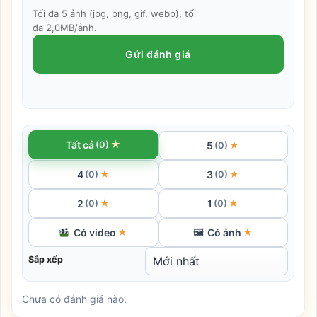
Tối đa 5 ảnh (jpg, png, gif, webp), tối
đa 2,0MB/ảnh.
Gửi đánh giá
★
Tất cả
(0)
5
★
(0)
4
3
★
★
(0)
(0)
2
1
★
★
(0)
(0)
Có video
Có ảnh
★
🖼
★
Sắp xếp
Chưa có đánh giá nào.