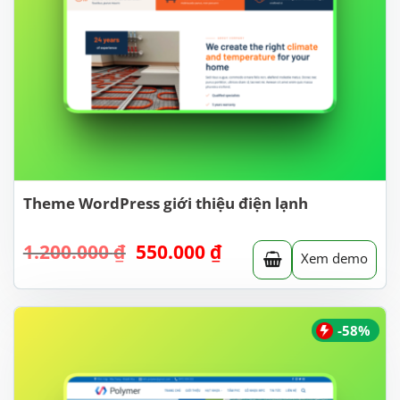
Theme WordPress giới thiệu điện lạnh
Giá
Giá
1.200.000
₫
550.000
₫
Xem demo
gốc
hiện
là:
tại
1.200.000 ₫.
là:
550.000 ₫.
-58%