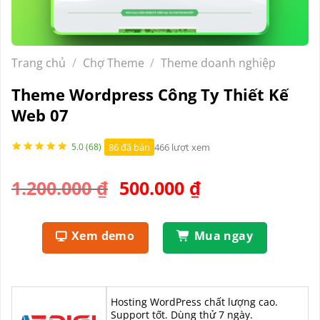
Trang chủ
/
Chợ Theme
/
Theme doanh nghiệp
Theme Wordpress Công Ty Thiết Kế
Web 07
86 đã bán
466 lượt xem
5.0 (68)
Giá
Giá
1.200.000
₫
500.000
₫
gốc
hiện
là:
tại
Xem demo
Mua ngay
1.200.000 ₫.
là:
500.000 ₫.
Hosting WordPress chất lượng cao.
Support tốt. Dùng thử 7 ngày.