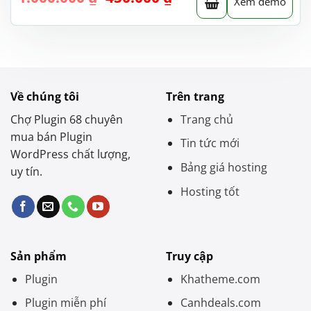
Xem demo
gốc
hiện
là:
tại
1.000.000 ₫.
là:
450.000 ₫.
Về chúng tôi
Trên trang
Chợ Plugin 68 chuyên
Trang chủ
mua bán Plugin
Tin tức mới
WordPress chất lượng,
Bảng giá hosting
uy tín.
Hosting tốt
Sản phẩm
Truy cập
Plugin
Khatheme.com
Plugin miễn phí
Canhdeals.com