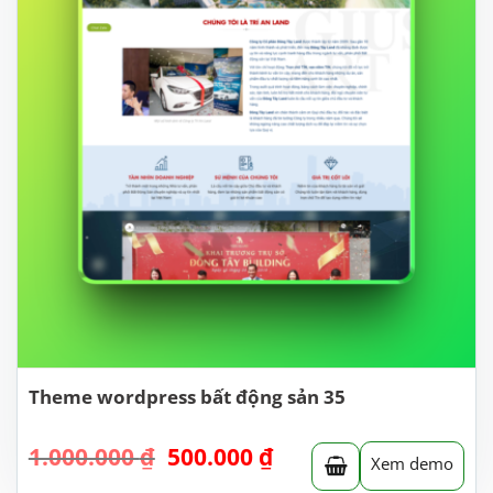
Theme wordpress bất động sản 35
Giá
Giá
1.000.000
₫
500.000
₫
Xem demo
gốc
hiện