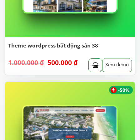
Theme wordpress bất động sản 38
Giá
Giá
1.000.000
₫
500.000
₫
Xem demo
gốc
hiện
là:
tại
1.000.000 ₫.
là:
500.000 ₫.
-50%