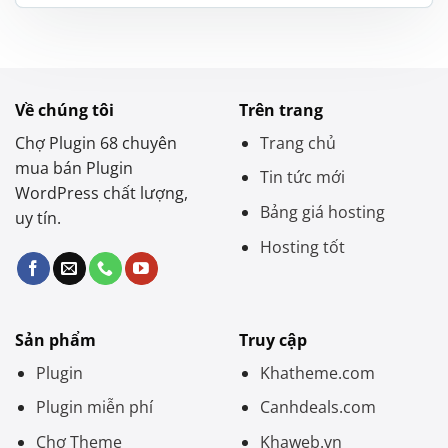
là:
tại
1.000.000 ₫.
là:
500.000 ₫.
Về chúng tôi
Trên trang
Chợ Plugin 68 chuyên
Trang chủ
mua bán Plugin
Tin tức mới
WordPress chất lượng,
Bảng giá hosting
uy tín.
Hosting tốt
Sản phẩm
Truy cập
Plugin
Khatheme.com
Plugin miễn phí
Canhdeals.com
Chợ Theme
Khaweb.vn