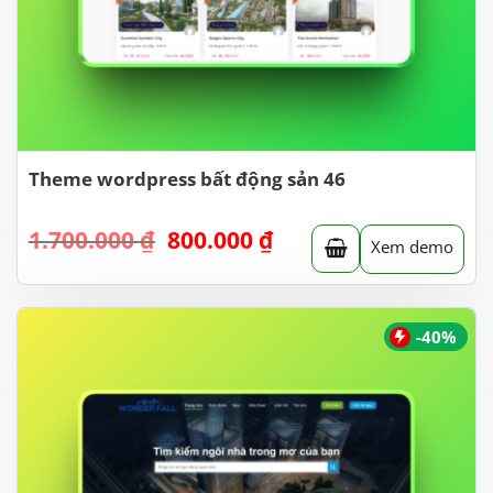
Theme wordpress bất động sản 46
Giá
Giá
1.700.000
₫
800.000
₫
Xem demo
gốc
hiện
là:
tại
1.700.000 ₫.
là:
800.000 ₫.
-40%