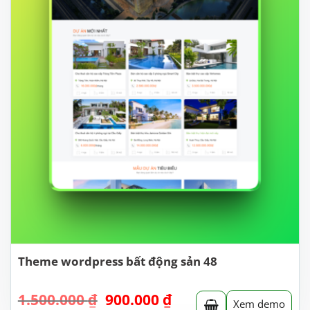
Theme wordpress bất động sản 48
Giá
Giá
1.500.000
₫
900.000
₫
Xem demo