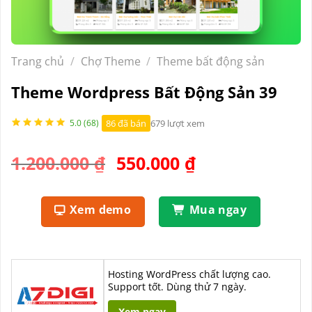
Trang chủ
/
Chợ Theme
/
Theme bất động sản
Theme Wordpress Bất Động Sản 39
86 đã bán
679 lượt xem
5.0 (68)
Giá
Giá
1.200.000
₫
550.000
₫
gốc
hiện
là:
tại
Xem demo
Mua ngay
1.200.000 ₫.
là:
550.000 ₫.
Hosting WordPress chất lượng cao.
Support tốt. Dùng thử 7 ngày.
Xem ngay