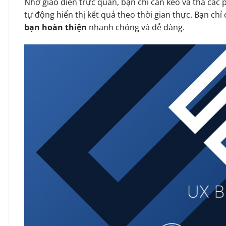
Nhờ giao diện trực quan, bạn chỉ cần kéo và thả các 
tự động hiển thị kết quả theo thời gian thực. Bạn chỉ c
bạn hoàn thiện
nhanh chóng và dễ dàng.