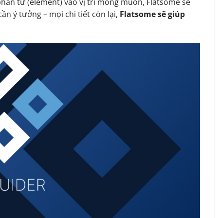
phần tử (element) vào vị trí mong muốn, Flatsome sẽ
ần ý tưởng – mọi chi tiết còn lại,
Flatsome sẽ giúp