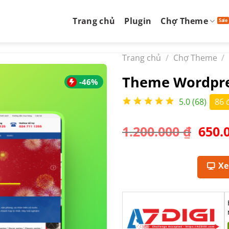
Trang chủ
Plugin
Chợ Theme
Trang chủ
/
Chợ Theme
/
Theme Wordpres
-46%
5.0 (68)
86 
Giá
1.200.000
₫
650.
gốc
là:
1.200
X