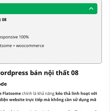
t 08
 responsive 100%
 flatsome + woocommerce
rdpress bán nội thất 08
ode
e Flatsome
chính là khả năng
kéo thả linh hoạt với
 diện website trực tiếp mà không cần sử dụng mã