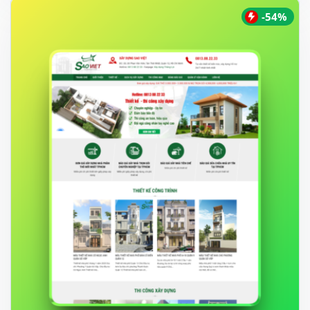
450.000 ₫.
-54%