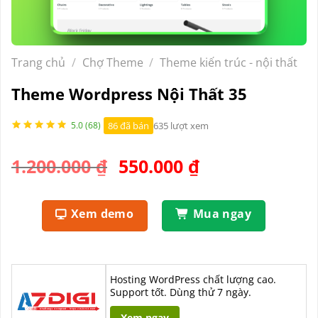
Trang chủ
/
Chợ Theme
/
Theme kiến trúc - nội thất
Theme Wordpress Nội Thất 35
86 đã bán
635 lượt xem
5.0 (68)
Giá
Giá
1.200.000
₫
550.000
₫
gốc
hiện
là:
tại
Xem demo
Mua ngay
1.200.000 ₫.
là:
550.000 ₫.
Hosting WordPress chất lượng cao.
Support tốt. Dùng thử 7 ngày.
Xem ngay