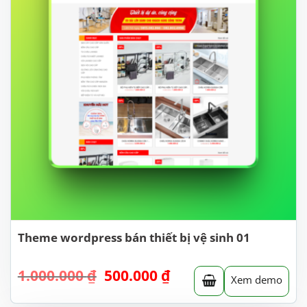
Theme wordpress bán thiết bị vệ sinh 01
Giá
Giá
1.000.000
₫
500.000
₫
Xem demo
gốc
hiện
là:
tại