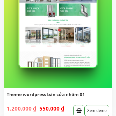
Theme wordpress bán cửa nhôm 01
Giá
Giá
1.200.000
₫
550.000
₫
Xem demo
gốc
hiện