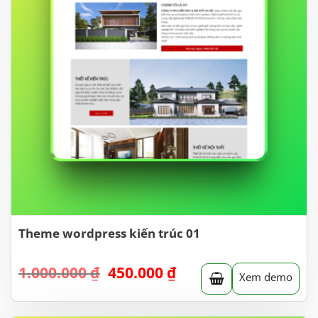
Theme wordpress kiến trúc 01
Giá
Giá
1.000.000
₫
450.000
₫
Xem demo
gốc
hiện
là:
tại
1.000.000 ₫.
là: