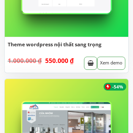
Theme wordpress nội thất sang trọng
Giá
Giá
1.000.000
₫
550.000
₫
Xem demo
gốc
hiện
là:
tại
1.000.000 ₫.
là:
550.000 ₫.
-54%