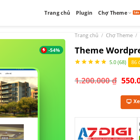
Trang chủ
Plugin
Chợ Theme
Trang chủ
/
Chợ Theme
/
Theme Wordpre
-54%
5.0 (68)
86 
Giá
1.200.000
₫
550.
gốc
là:
1.200
X