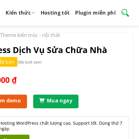
Kiến thức
Hosting tốt
Plugin miễn phí
Theme kiến trúc - nội thất
ss Dịch Vụ Sửa Chữa Nhà
đã bán
586 lượt xem
Giá
000
₫
hiện
tại
.000 ₫.
là:
em demo
Mua ngay
550.000 ₫.
Hosting WordPress chất lượng cao. Support tốt. Dùng thử 7
ngày.