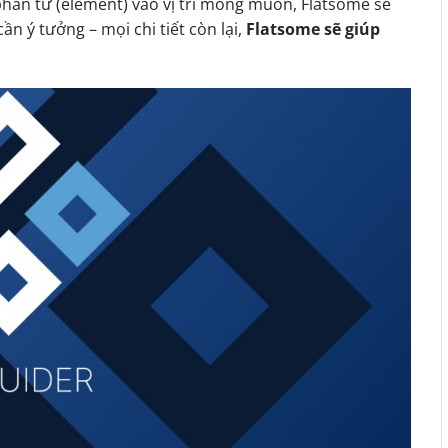
phần tử (element) vào vị trí mong muốn, Flatsome sẽ
ần ý tưởng – mọi chi tiết còn lại,
Flatsome sẽ giúp