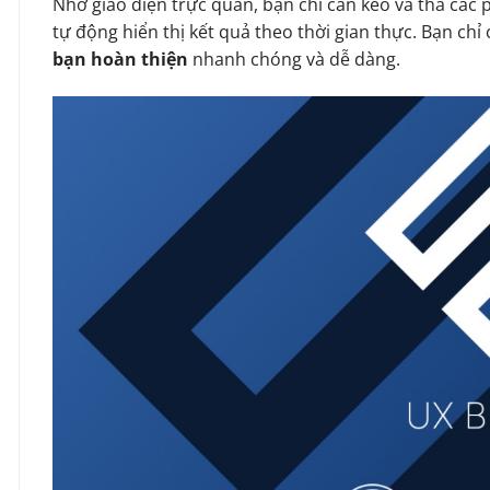
Nhờ giao diện trực quan, bạn chỉ cần kéo và thả các 
tự động hiển thị kết quả theo thời gian thực. Bạn chỉ c
bạn hoàn thiện
nhanh chóng và dễ dàng.