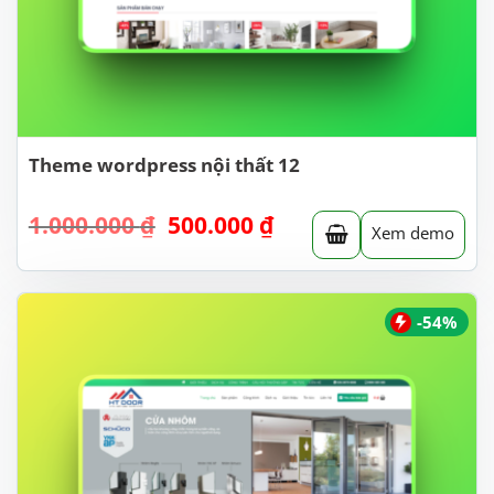
Theme wordpress nội thất 12
Giá
Giá
1.000.000
₫
500.000
₫
Xem demo
gốc
hiện
là:
tại
1.000.000 ₫.
là:
500.000 ₫.
-54%