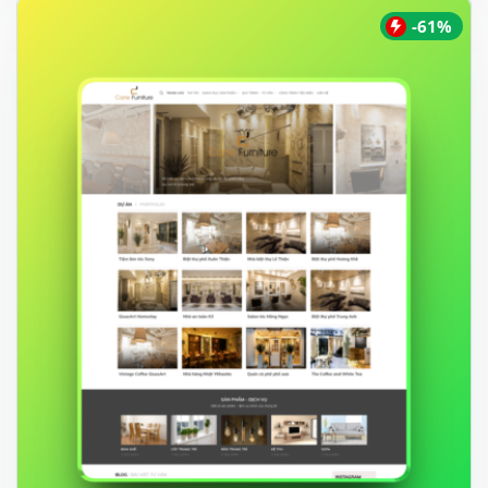
650.000 ₫.
-61%