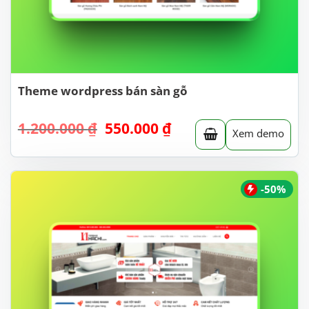
Theme wordpress bán sàn gỗ
Giá
Giá
1.200.000
₫
550.000
₫
Xem demo
gốc
hiện
là:
tại
1.200.000 ₫.
là:
550.000 ₫.
-50%