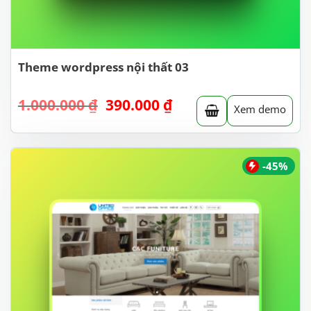
Theme wordpress nội thất 03
Giá
Giá
1.000.000
₫
390.000
₫
Xem demo
gốc
hiện
là:
tại
1.000.000 ₫.
là:
390.000 ₫.
-45%