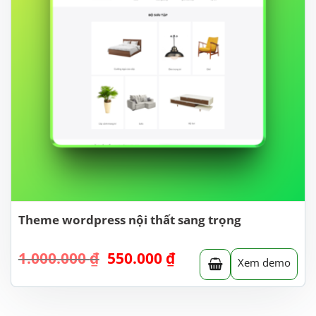
Theme wordpress nội thất sang trọng
Giá
Giá
1.000.000
₫
550.000
₫
Xem demo
gốc
hiện
là:
tại
1.000.000 ₫.
là:
550.000 ₫.