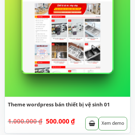
Theme wordpress bán thiết bị vệ sinh 01
Giá
Giá
1.000.000
₫
500.000
₫
Xem demo
gốc
hiện
là:
tại