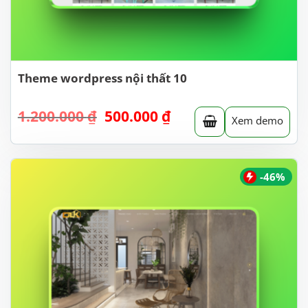
Theme wordpress nội thất 10
Giá
Giá
1.200.000
₫
500.000
₫
Xem demo
gốc
hiện
là:
tại
1.200.000 ₫.
là:
500.000 ₫.
-46%