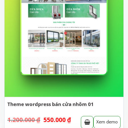
Theme wordpress bán cửa nhôm 01
Giá
Giá
1.200.000
₫
550.000
₫
Xem demo
gốc
hiện