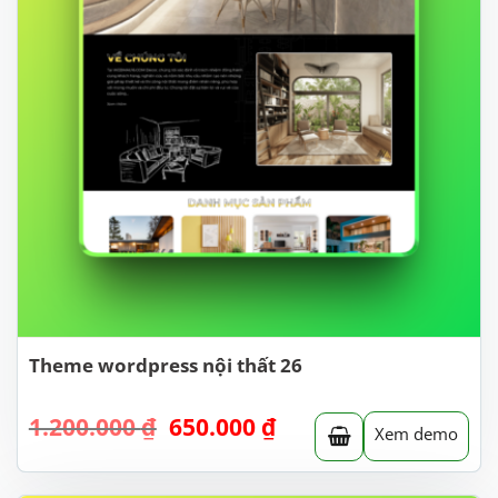
Theme wordpress nội thất 26
Giá
Giá
1.200.000
₫
650.000
₫
Xem demo
gốc
hiện
là:
tại
1.200.000 ₫.
là: