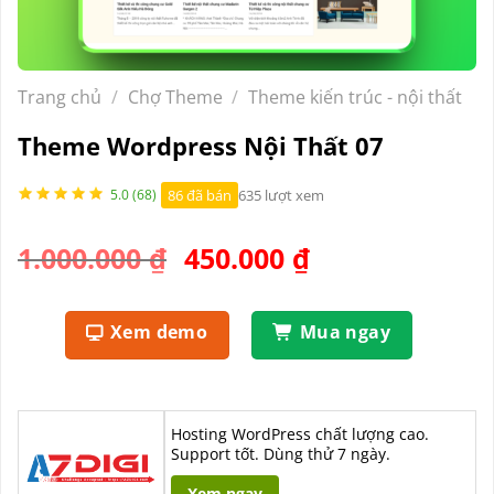
Trang chủ
/
Chợ Theme
/
Theme kiến trúc - nội thất
Theme Wordpress Nội Thất 07
86 đã bán
635 lượt xem
5.0 (68)
Giá
Giá
1.000.000
₫
450.000
₫
gốc
hiện
là:
tại
Xem demo
Mua ngay
1.000.000 ₫.
là:
450.000 ₫.
Hosting WordPress chất lượng cao.
Support tốt. Dùng thử 7 ngày.
Xem ngay