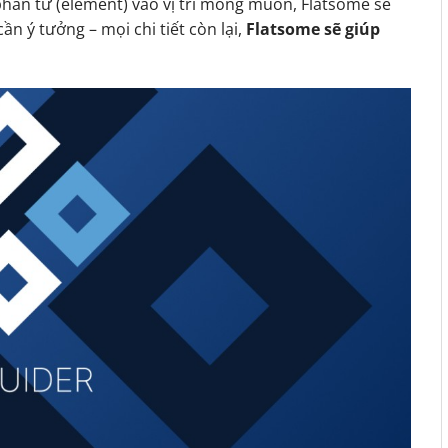
phần tử (element) vào vị trí mong muốn, Flatsome sẽ
ần ý tưởng – mọi chi tiết còn lại,
Flatsome sẽ giúp