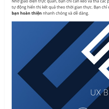
Nhờ giao diện trực quan, bạn chỉ cần kéo và thả các 
tự động hiển thị kết quả theo thời gian thực. Bạn chỉ c
bạn hoàn thiện
nhanh chóng và dễ dàng.