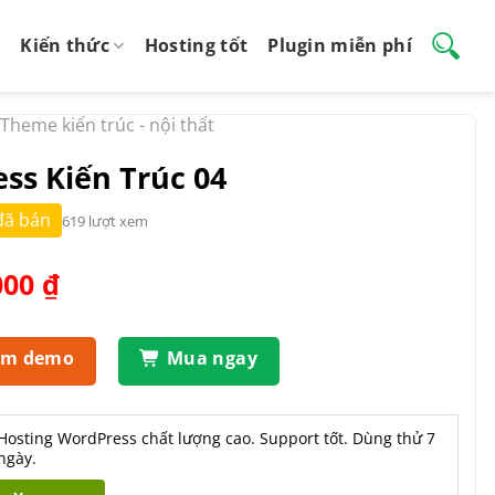
Kiến thức
Hosting tốt
Plugin miễn phí
Theme kiến trúc - nội thất
s Kiến Trúc 04
đã bán
619 lượt xem
Giá
000
₫
hiện
tại
.000 ₫.
là:
em demo
Mua ngay
550.000 ₫.
Hosting WordPress chất lượng cao. Support tốt. Dùng thử 7
ngày.