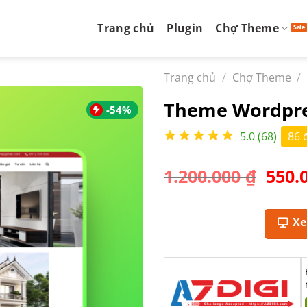
Trang chủ
Plugin
Chợ Theme
Trang chủ
/
Chợ Theme
/
Theme Wordpres
-54%
5.0 (68)
86 
Giá
1.200.000
₫
550.
gốc
là:
1.200
X