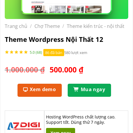
Trang chủ
/
Chợ Theme
/
Theme kiến trúc - nội thất
Theme Wordpress Nội Thất 12
86 đã bán
580 lượt xem
5.0 (68)
Giá
Giá
1.000.000
₫
500.000
₫
gốc
hiện
là:
tại
Xem demo
Mua ngay
1.000.000 ₫.
là:
500.000 ₫.
Hosting WordPress chất lượng cao.
Support tốt. Dùng thử 7 ngày.
Xem ngay