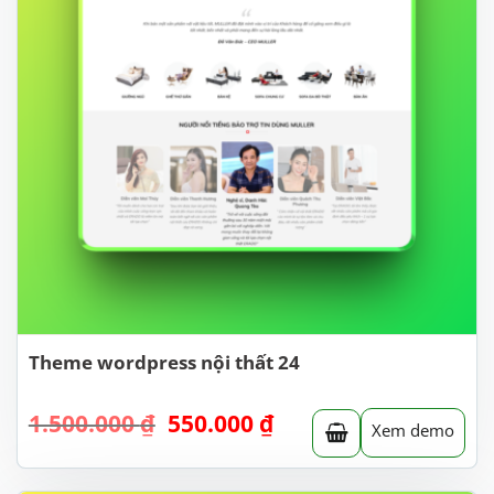
Theme wordpress nội thất 24
Giá
Giá
1.500.000
₫
550.000
₫
Xem demo
gốc
hiện
là:
tại
1.500.000 ₫.
là: