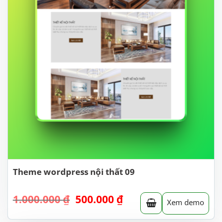
Theme wordpress nội thất 09
Giá
Giá
1.000.000
₫
500.000
₫
Xem demo
gốc
hiện
là:
tại