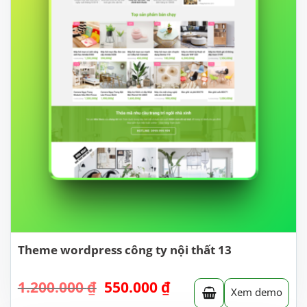
Theme wordpress công ty nội thất 13
Giá
Giá
1.200.000
₫
550.000
₫
Xem demo
gốc
hiện