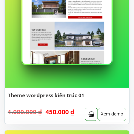
Theme wordpress kiến trúc 01
Giá
Giá
1.000.000
₫
450.000
₫
Xem demo
gốc
hiện
là:
tại
1.000.000 ₫.
là: