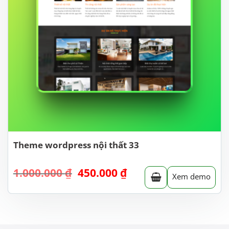
Theme wordpress nội thất 33
Giá
Giá
1.000.000
₫
450.000
₫
Xem demo
gốc
hiện
là:
tại
1.000.000 ₫.
là:
450.000 ₫.