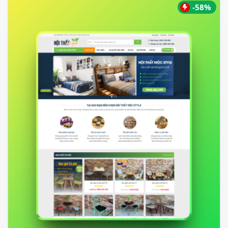
450.000 ₫.
-58%