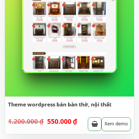
Theme wordpress bán bàn thờ, nội thất
Giá
Giá
1.200.000
₫
550.000
₫
Xem demo
gốc
hiện
là:
tại