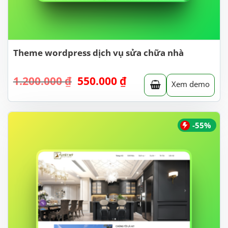
Theme wordpress dịch vụ sửa chữa nhà
Giá
Giá
1.200.000
₫
550.000
₫
Xem demo
gốc
hiện
là:
tại
1.200.000 ₫.
là:
550.000 ₫.
-55%