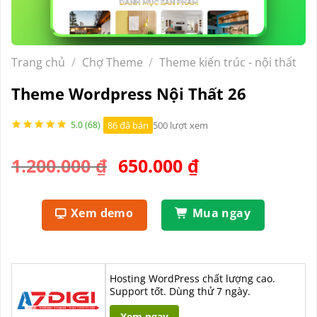
Trang chủ
/
Chợ Theme
/
Theme kiến trúc - nội thất
Theme Wordpress Nội Thất 26
86 đã bán
500 lượt xem
5.0 (68)
Giá
Giá
1.200.000
₫
650.000
₫
gốc
hiện
là:
tại
Xem demo
Mua ngay
1.200.000 ₫.
là:
650.000 ₫.
Hosting WordPress chất lượng cao.
Support tốt. Dùng thử 7 ngày.
Xem ngay