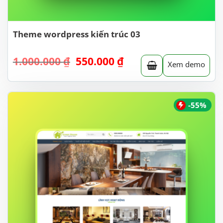
Theme wordpress kiến trúc 03
Giá
Giá
1.000.000
₫
550.000
₫
Xem demo
gốc
hiện
là:
tại
1.000.000 ₫.
là:
550.000 ₫.
-55%