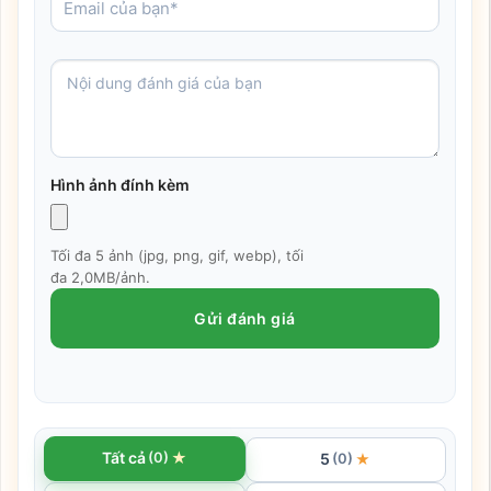
Hình ảnh đính kèm
Tối đa 5 ảnh (jpg, png, gif, webp), tối
đa 2,0MB/ảnh.
Gửi đánh giá
★
Tất cả
(0)
5
★
(0)