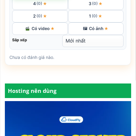
4
3
★
★
(0)
(0)
2
1
★
★
(0)
(0)
Có video
Có ảnh
★
🖼
★
Sắp xếp
Chưa có đánh giá nào.
Hosting nên dùng