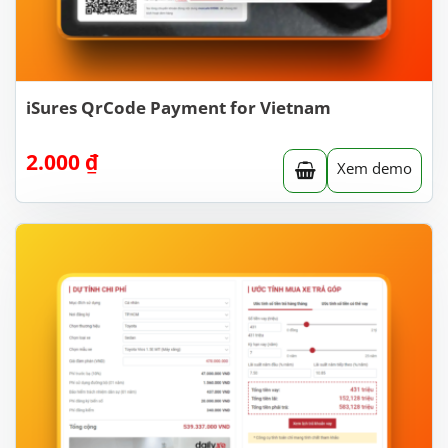
iSures QrCode Payment for Vietnam
2.000
₫
Xem demo