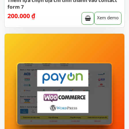
Thêm lựa chọn địa chỉ tỉnh thành vào contact
form 7
200.000
₫
Xem demo