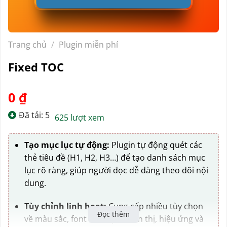
Trang chủ
/
Plugin miễn phí
Fixed TOC
0
₫
Đã tải: 5
625 lượt xem
Tạo mục lục tự động:
Plugin tự động quét các
thẻ tiêu đề (H1, H2, H3…) để tạo danh sách mục
lục rõ ràng, giúp người đọc dễ dàng theo dõi nội
dung.
Tùy chỉnh linh hoạt:
Cung cấp nhiều tùy chọn
Đọc thêm
về màu sắc, font chữ, vị trí hiển thị, hiệu ứng và