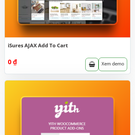
iSures AJAX Add To Cart
0
₫
Xem demo