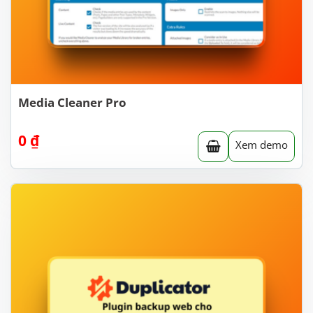
Media Cleaner Pro
0
₫
Xem demo