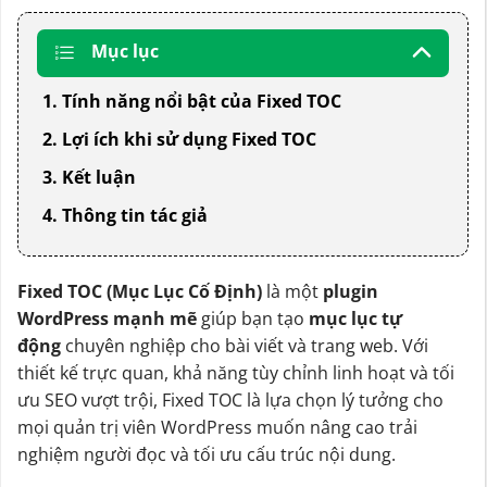
Dễ sử dụng:
Giao diện thân thiện, cài đặt nhanh
chóng, không yêu cầu kiến thức lập trình.
Mục lục
1. Tính năng nổi bật của Fixed TOC
2. Lợi ích khi sử dụng Fixed TOC
3. Kết luận
4. Thông tin tác giả
Fixed TOC (Mục Lục Cố Định)
là một
plugin
WordPress mạnh mẽ
giúp bạn tạo
mục lục tự
động
chuyên nghiệp cho bài viết và trang web. Với
thiết kế trực quan, khả năng tùy chỉnh linh hoạt và tối
ưu SEO vượt trội, Fixed TOC là lựa chọn lý tưởng cho
mọi quản trị viên WordPress muốn nâng cao trải
nghiệm người đọc và tối ưu cấu trúc nội dung.