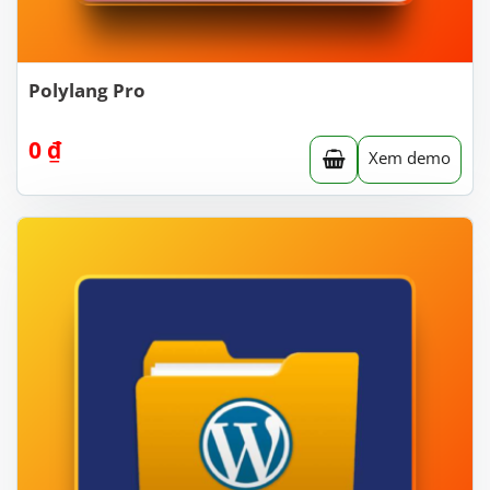
Polylang Pro
0
₫
Xem demo