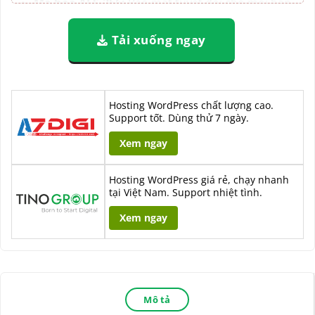
Mã hóa AES-256:
Bảo mật tuyệt đối cho mọi bản
backup.
Tải xuống ngay
1-click Recovery:
Khôi phục website chỉ với 1
click, giảm thiểu downtime xuống mức tối thiểu.
Hỗ trợ Multisite & website lớn:
Backup/di
Hosting WordPress chất lượng cao.
Support tốt. Dùng thử 7 ngày.
chuyển WordPress Multisite, site dung lượng lớn
không giới hạn.
Xem ngay
Tự động tạo database:
Tích hợp cPanel API, tự
Hosting WordPress giá rẻ, chạy nhanh
tạo DB + user khi migrate.
tại Việt Nam. Support nhiệt tình.
Xem ngay
Multi-site management:
Quản lý backup cho
nhiều website từ 1 dashboard duy nhất.
Mô tả