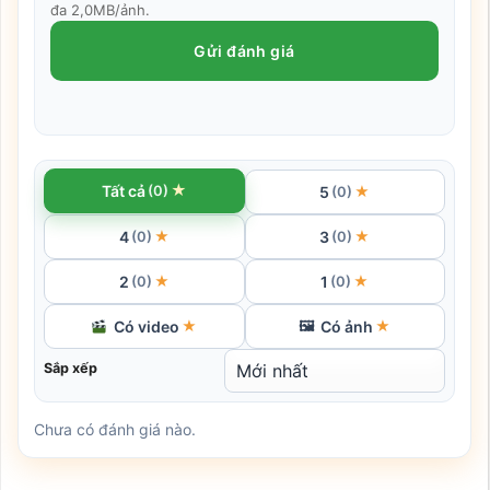
đa 2,0MB/ảnh.
Gửi đánh giá
★
Tất cả
(0)
5
★
(0)
4
3
★
★
(0)
(0)
2
1
★
★
(0)
(0)
Có video
Có ảnh
★
🖼
★
Sắp xếp
Chưa có đánh giá nào.