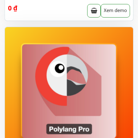
0
₫
Xem demo