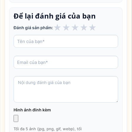
Để lại đánh giá của bạn
★
★
★
★
★
Đánh giá sản phẩm:
Hình ảnh đính kèm
Tối đa 5 ảnh (jpg, png, gif, webp), tối