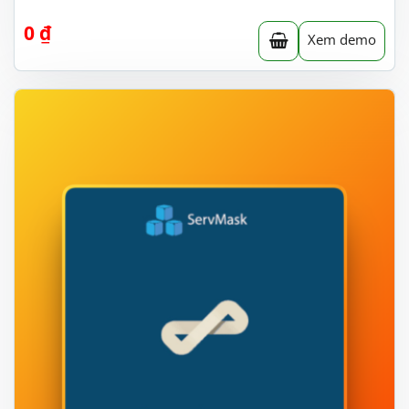
0
₫
Xem demo