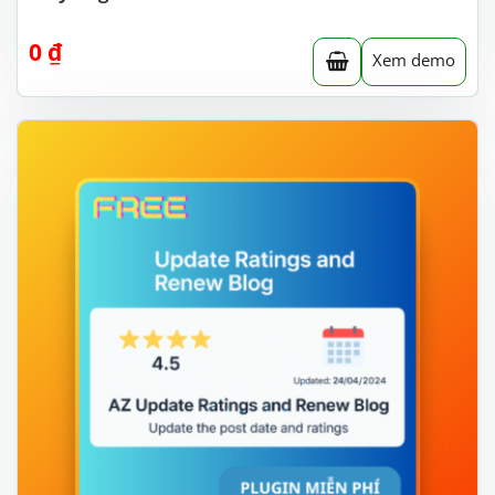
0
₫
Xem demo