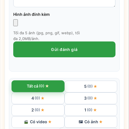
Hình ảnh đính kèm
Tối đa 5 ảnh (jpg, png, gif, webp), tối
đa 2,0MB/ảnh.
Gửi đánh giá
★
Tất cả
(0)
5
★
(0)
4
3
★
★
(0)
(0)
2
1
★
★
(0)
(0)
Có video
Có ảnh
★
🖼
★