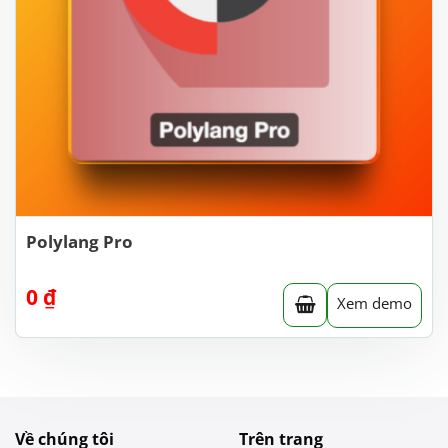
Polylang Pro
0
₫
Xem demo
Về chúng tôi
Trên trang