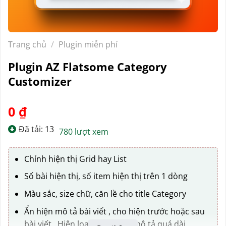
Trang chủ
/
Plugin miễn phí
Plugin AZ Flatsome Category
Customizer
0
₫
Đã tải: 13
780 lượt xem
Chỉnh hiện thị Grid hay List
Số bài hiện thị, số item hiện thị trên 1 dòng
Màu sắc, size chữ, căn lề cho title Category
Ẩn hiện mô tả bài viết , cho hiện trước hoặc sau
bài viết , Hiện loadmore nếu mô tả quá dài