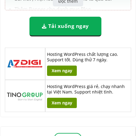
Đọc thêm
Thêm Banner cho danh mục Blog
Hiện thị danh mục con ( tắt mở )
Tải xuống ngay
Hiện các thông tin phụ của Bài viết ( có thể tắt
mở )
+ thông tin tác giã
+ Ngày đăng bài
Hosting WordPress chất lượng cao.
Support tốt. Dùng thử 7 ngày.
+ Lượt xem bài viết
+ Nút xem chi tiết
Xem ngay
Hosting WordPress giá rẻ, chạy nhanh
tại Việt Nam. Support nhiệt tình.
Xem ngay