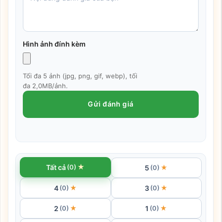
Hình ảnh đính kèm
Tối đa 5 ảnh (jpg, png, gif, webp), tối
đa 2,0MB/ảnh.
Gửi đánh giá
★
Tất cả
(0)
5
★
(0)
4
3
★
★
(0)
(0)
2
1
★
★
(0)
(0)