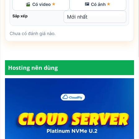
Có video
Có ảnh
★
🖼
★
Sắp xếp
Chưa có đánh giá nào.
Hosting nên dùng