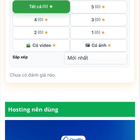
★
Tất cả
(0)
5
★
(0)
4
3
★
★
(0)
(0)
2
1
★
★
(0)
(0)
Có video
Có ảnh
★
🖼
★
Sắp xếp
Chưa có đánh giá nào.
Hosting nên dùng