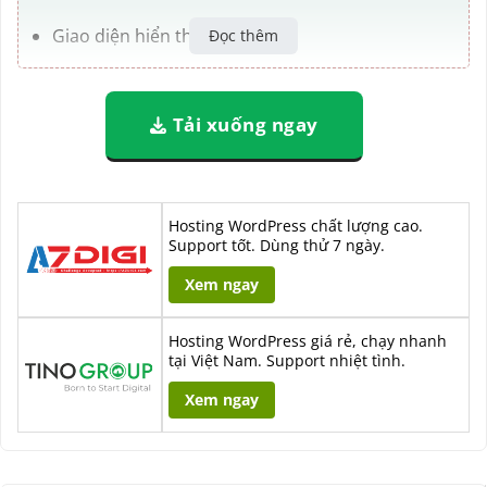
Giao diện hiển thị tùy chỉnh
Đọc thêm
Quản lý media mạnh mẽ
Tải xuống ngay
Công cụ tiện ích cho Bài viết và Trang
Ứng dụng gửi mail
Hosting WordPress chất lượng cao.
Tiện ích cho WooCommerce
Support tốt. Dùng thử 7 ngày.
Phân quyền người dùng
Xem ngay
Tùy chỉnh trang đăng nhập WordPress
Hosting WordPress giá rẻ, chạy nhanh
tại Việt Nam. Support nhiệt tình.
Tích hợp dịch vụ Google
Xem ngay
Chức năng trò chuyện (chat)
Quản lý thông tin