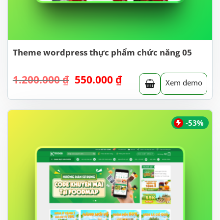
Theme wordpress thực phẩm chức năng 05
Giá
Giá
1.200.000
₫
550.000
₫
Xem demo
gốc
hiện
là:
tại
1.200.000 ₫.
là:
550.000 ₫.
-53%