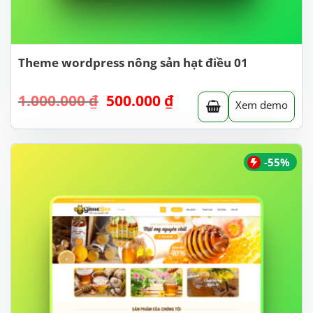
Theme wordpress nông sản hạt điều 01
Giá
Giá
1.000.000
₫
500.000
₫
Xem demo
gốc
hiện
là:
tại
1.000.000 ₫.
là:
500.000 ₫.
-55%