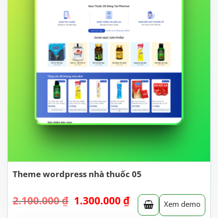
Theme wordpress nhà thuốc 05
Giá
Giá
2.100.000
₫
1.300.000
₫
Xem demo
gốc
hiện