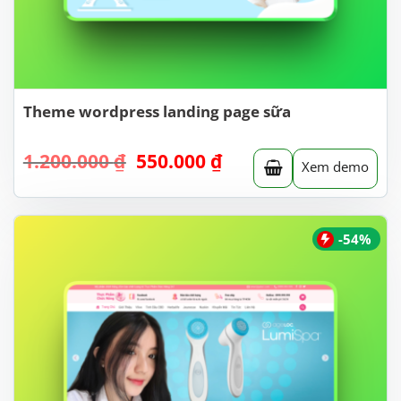
Theme wordpress landing page sữa
Giá
Giá
1.200.000
₫
550.000
₫
Xem demo
gốc
hiện
là:
tại
1.200.000 ₫.
là:
550.000 ₫.
-54%