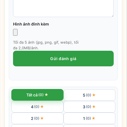
Hình ảnh đính kèm
Tối đa 5 ảnh (jpg, png, gif, webp), tối
đa 2,0MB/ảnh.
Gửi đánh giá
★
Tất cả
(0)
5
★
(0)
4
3
★
★
(0)
(0)
2
1
★
★
(0)
(0)