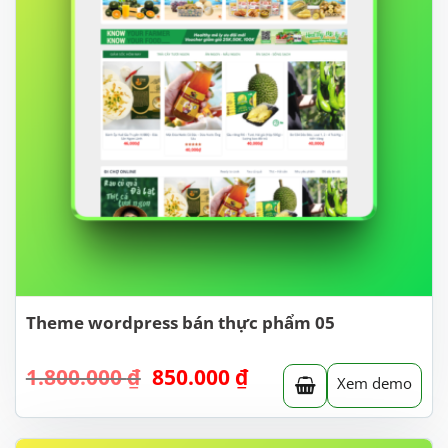
Theme wordpress bán thực phẩm 05
Giá
Giá
1.800.000
₫
850.000
₫
Xem demo
gốc
hiện
là:
tại
1.800.000 ₫.
là: