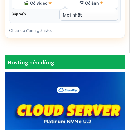
Có video
Có ảnh
★
🖼
★
Sắp xếp
Chưa có đánh giá nào.
Hosting nên dùng