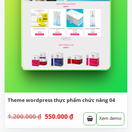
Theme wordpress thực phẩm chức năng 04
Giá
Giá
1.200.000
₫
550.000
₫
Xem demo
gốc
hiện
là:
tại