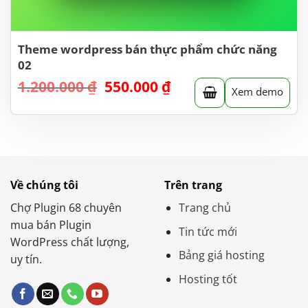
Theme wordpress bán thực phẩm chức năng
02
Giá
Giá
1.200.000
₫
550.000
₫
Xem demo
gốc
hiện
là:
tại
1.200.000 ₫.
là:
550.000 ₫.
Về chúng tôi
Trên trang
Chợ Plugin 68 chuyên
Trang chủ
mua bán Plugin
Tin tức mới
WordPress chất lượng,
Bảng giá hosting
uy tín.
Hosting tốt