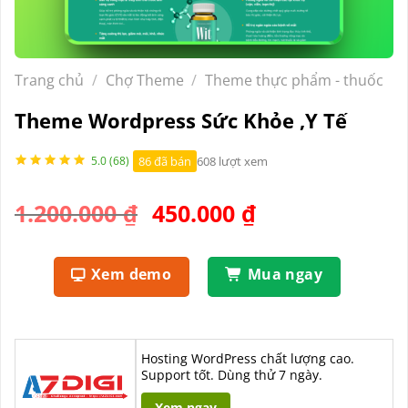
Trang chủ
/
Chợ Theme
/
Theme thực phẩm - thuốc
Theme Wordpress Sức Khỏe ,Y Tế
86 đã bán
608 lượt xem
5.0 (68)
Giá
Giá
1.200.000
₫
450.000
₫
gốc
hiện
là:
tại
Xem demo
Mua ngay
1.200.000 ₫.
là:
450.000 ₫.
Hosting WordPress chất lượng cao.
Support tốt. Dùng thử 7 ngày.
Xem ngay