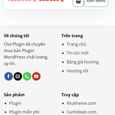
Xem demo
gốc
hiện
là:
tại
1.200.000 ₫.
là:
550.000 ₫.
Về chúng tôi
Trên trang
Chợ Plugin 68 chuyên
Trang chủ
mua bán Plugin
Tin tức mới
WordPress chất lượng,
Bảng giá hosting
uy tín.
Hosting tốt
Sản phẩm
Truy cập
Plugin
Khatheme.com
Plugin miễn phí
Canhdeals.com