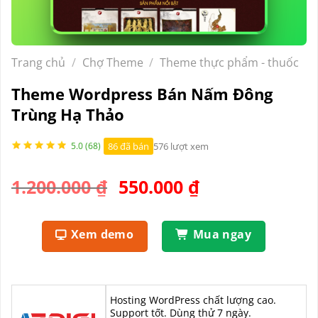
Trang chủ
/
Chợ Theme
/
Theme thực phẩm - thuốc
Theme Wordpress Bán Nấm Đông
Trùng Hạ Thảo
86 đã bán
576 lượt xem
5.0 (68)
Giá
Giá
1.200.000
₫
550.000
₫
gốc
hiện
là:
tại
Xem demo
Mua ngay
1.200.000 ₫.
là:
550.000 ₫.
Hosting WordPress chất lượng cao.
Support tốt. Dùng thử 7 ngày.