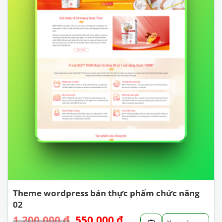
Theme wordpress bán thực phẩm chức năng
02
Giá
Giá
1.200.000
₫
550.000
₫