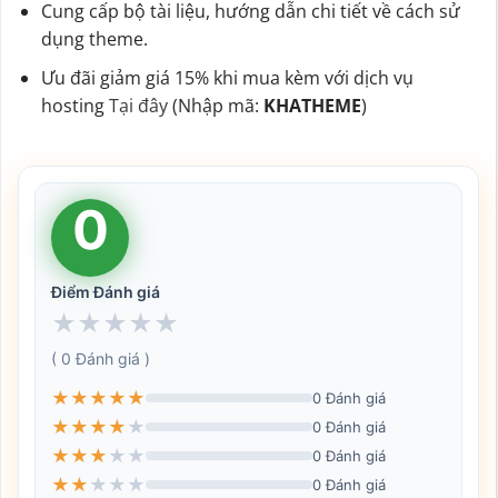
Cung cấp bộ tài liệu, hướng dẫn chi tiết về cách sử
dụng theme.
Ưu đãi giảm giá 15% khi mua kèm với dịch vụ
hosting
Tại đây
(Nhập mã:
KHATHEME
)
0
Điểm Đánh giá
★
★
★
★
★
( 0 Đánh giá )
★
★
★
★
★
0 Đánh giá
★
★
★
★
★
0 Đánh giá
★
★
★
★
★
0 Đánh giá
★
★
★
★
★
0 Đánh giá