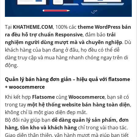
Tại
KHATHEME.COM
, 100% các
theme WordPress bán
ra đều hỗ trợ chuẩn Responsive
, đảm bảo
trải
nghiệm người dùng mượt mà và chuyên nghiệp
. Dù
khách hàng của bạn đang ở đâu, họ đều có thể dễ
dàng truy cập và mua hàng nhanh chóng ngay trên di
động.
Quản lý bán hàng đơn giản – hiệu quả với flatsome
+ woocommerce
Khi kết hợp
Flatsome
cùng
Woocommerce
, bạn sẽ có
trong tay
một hệ thống website bán hàng toàn diện
,
không chỉ là một giao diện đẹp mắt.
Bộ đôi này giúp bạn
dễ dàng quản lý sản phẩm, đơn
hàng, tồn kho và khách hàng
chỉ trong vài thao tác.
Giao diện thân thiện, vận hành mượt mà giúp bạn tiết