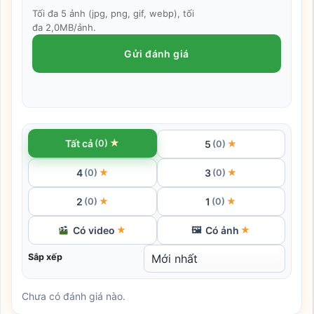
Tối đa 5 ảnh (jpg, png, gif, webp), tối
đa 2,0MB/ảnh.
Gửi đánh giá
★
Tất cả
(0)
5
★
(0)
4
3
★
★
(0)
(0)
2
1
★
★
(0)
(0)
Có video
Có ảnh
★
🖼
★
Sắp xếp
Chưa có đánh giá nào.