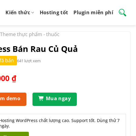
Kiến thức
Hosting tốt
Plugin miễn phí
Theme thực phẩm - thuốc
ss Bán Rau Củ Quả
đã bán
641 lượt xem
Giá
000
₫
hiện
tại
.000 ₫.
là:
em demo
Mua ngay
550.000 ₫.
Hosting WordPress chất lượng cao. Support tốt. Dùng thử 7
ngày.