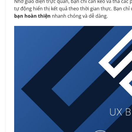
Nhờ giao diện trực quan, bạn chỉ cần kéo và thả các 
tự động hiển thị kết quả theo thời gian thực. Bạn chỉ c
bạn hoàn thiện
nhanh chóng và dễ dàng.