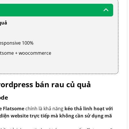
quả
 responsive 100%
 flatsome + woocommerce
ordpress bán rau củ quả
ode
e Flatsome
chính là khả năng
kéo thả linh hoạt với
 diện website trực tiếp mà không cần sử dụng mã