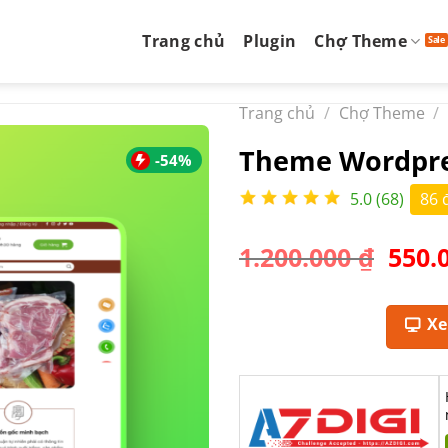
Trang chủ
Plugin
Chợ Theme
Trang chủ
/
Chợ Theme
/
Theme Wordpre
-54%
5.0 (68)
86 
Giá
1.200.000
₫
550.
gốc
là:
1.200
X