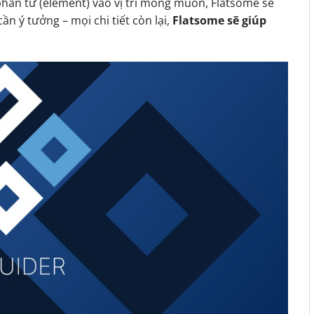
phần tử (element) vào vị trí mong muốn, Flatsome sẽ
ần ý tưởng – mọi chi tiết còn lại,
Flatsome sẽ giúp