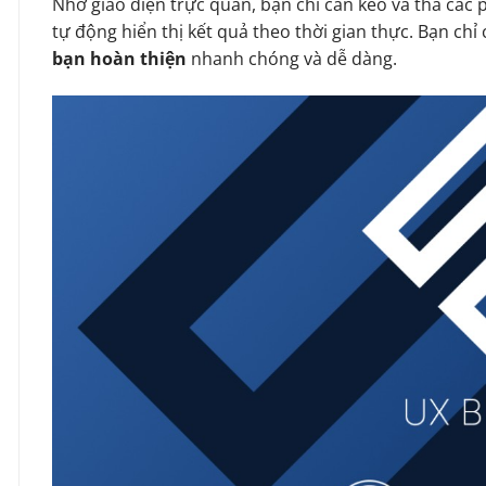
Nhờ giao diện trực quan, bạn chỉ cần kéo và thả các 
tự động hiển thị kết quả theo thời gian thực. Bạn chỉ c
bạn hoàn thiện
nhanh chóng và dễ dàng.