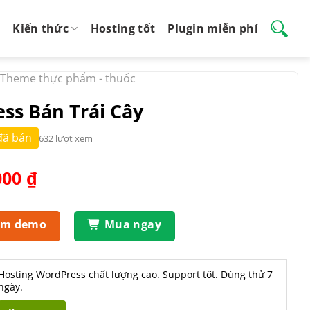
Kiến thức
Hosting tốt
Plugin miễn phí
Theme thực phẩm - thuốc
s Bán Trái Cây
đã bán
632 lượt xem
Giá
000
₫
hiện
tại
.000 ₫.
là:
em demo
Mua ngay
550.000 ₫.
Hosting WordPress chất lượng cao. Support tốt. Dùng thử 7
ngày.