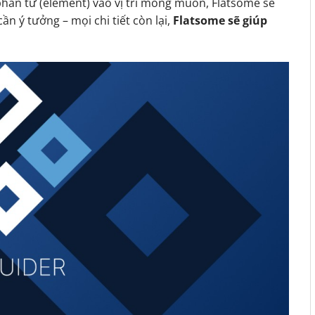
phần tử (element) vào vị trí mong muốn, Flatsome sẽ
ần ý tưởng – mọi chi tiết còn lại,
Flatsome sẽ giúp