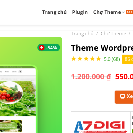
Trang chủ
Plugin
Chợ Theme
Trang chủ
/
Chợ Theme
/
Theme Wordpres
-54%
5.0 (68)
86 
Giá
1.200.000
₫
550.
gốc
là:
1.200
X