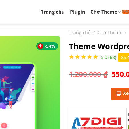
Trang chủ
Plugin
Chợ Theme
Trang chủ
/
Chợ Theme
/
Theme Wordpre
-54%
5.0 (68)
86 
Giá
1.200.000
₫
550.
gốc
là:
1.200
X