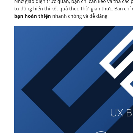
Nhờ giao diện trực quan, bạn chỉ cần kéo và thả các 
tự động hiển thị kết quả theo thời gian thực. Bạn chỉ c
bạn hoàn thiện
nhanh chóng và dễ dàng.