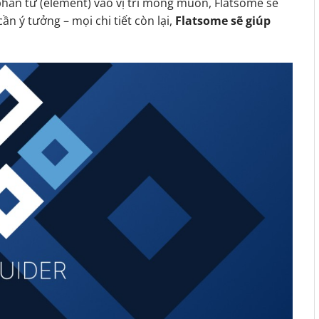
phần tử (element) vào vị trí mong muốn, Flatsome sẽ
ần ý tưởng – mọi chi tiết còn lại,
Flatsome sẽ giúp