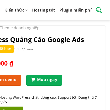
Kiến thức
Hosting tốt
Plugin miễn phí
Theme doanh nghiệp
ss Quảng Cáo Google Ads
đã bán
481 lượt xem
Giá
000
₫
hiện
tại
.000 ₫.
là:
em demo
Mua ngay
550.000 ₫.
Hosting WordPress chất lượng cao. Support tốt. Dùng thử 7
ngày.