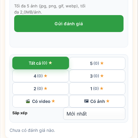
Tối đa 5 ảnh (jpg, png, gif, webp), tối
đa 2,0MB/ảnh.
Gửi đánh giá
★
Tất cả
(0)
5
★
(0)
4
3
★
★
(0)
(0)
2
1
★
★
(0)
(0)
Có video
Có ảnh
★
🖼
★
Sắp xếp
Chưa có đánh giá nào.