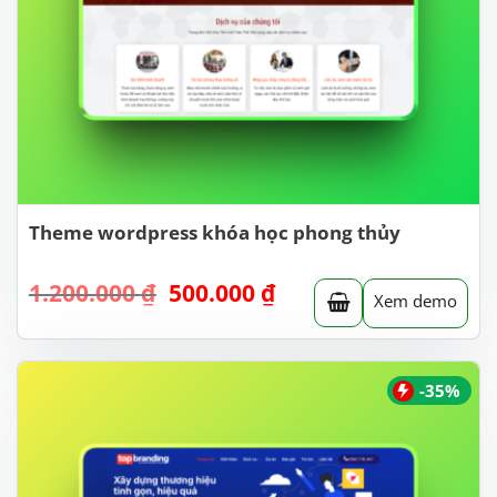
Theme wordpress khóa học phong thủy
Giá
Giá
1.200.000
₫
500.000
₫
Xem demo
gốc
hiện
là:
tại
1.200.000 ₫.
là:
500.000 ₫.
-35%