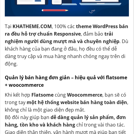
Tại
KHATHEME.COM
, 100% các
theme WordPress bán
ra đều hỗ trợ chuẩn Responsive
, đảm bảo
trải
nghiệm người dùng mượt mà và chuyên nghiệp
. Dù
khách hàng của bạn đang ở đâu, họ đều có thể dễ
dàng truy cập và mua hàng nhanh chóng ngay trên di
động.
Quản lý bán hàng đơn giản – hiệu quả với flatsome
+ woocommerce
Khi kết hợp
Flatsome
cùng
Woocommerce
, bạn sẽ có
trong tay
một hệ thống website bán hàng toàn diện
,
không chỉ là một giao diện đẹp mắt.
Bộ đôi này giúp bạn
dễ dàng quản lý sản phẩm, đơn
hàng, tồn kho và khách hàng
chỉ trong vài thao tác.
Giao diện thân thiện, vận hành mượt mà giúp bạn tiết