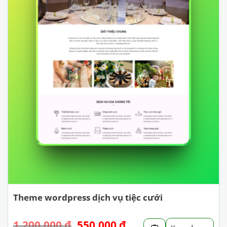
Theme wordpress dịch vụ tiệc cưới
Giá
Giá
1.200.000
₫
550.000
₫