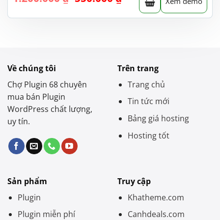
Xem demo
gốc
hiện
là:
tại
1.200.000 ₫.
là:
550.000 ₫.
Về chúng tôi
Trên trang
Chợ Plugin 68 chuyên
Trang chủ
mua bán Plugin
Tin tức mới
WordPress chất lượng,
Bảng giá hosting
uy tín.
Hosting tốt
Sản phẩm
Truy cập
Plugin
Khatheme.com
Plugin miễn phí
Canhdeals.com