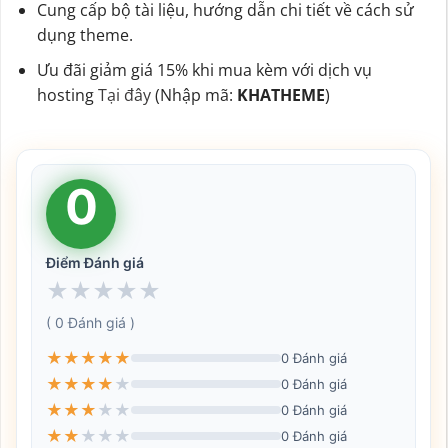
Cung cấp bộ tài liệu, hướng dẫn chi tiết về cách sử
dụng theme.
Ưu đãi giảm giá 15% khi mua kèm với dịch vụ
hosting
Tại đây
(Nhập mã:
KHATHEME
)
0
Điểm Đánh giá
★
★
★
★
★
( 0 Đánh giá )
★
★
★
★
★
0 Đánh giá
★
★
★
★
★
0 Đánh giá
★
★
★
★
★
0 Đánh giá
★
★
★
★
★
0 Đánh giá