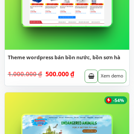
Theme wordpress bán bồn nước, bồn sơn hà
Giá
Giá
1.000.000
₫
500.000
₫
Xem demo
gốc
hiện
là:
tại
1.000.000 ₫.
là:
500.000 ₫.
-54%