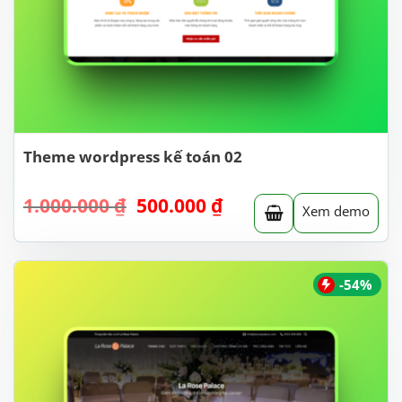
Theme wordpress kế toán 02
Giá
Giá
1.000.000
₫
500.000
₫
Xem demo
gốc
hiện
là:
tại
1.000.000 ₫.
là:
500.000 ₫.
-54%