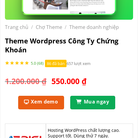
Trang chủ
/
Chợ Theme
/
Theme doanh nghiệp
Theme Wordpress Công Ty Chứng
Khoán
86 đã bán
657 lượt xem
5.0 (68)
Giá
Giá
1.200.000
₫
550.000
₫
gốc
hiện
là:
tại
Xem demo
Mua ngay
1.200.000 ₫.
là:
550.000 ₫.
Hosting WordPress chất lượng cao.
Support tốt. Dùng thử 7 ngày.