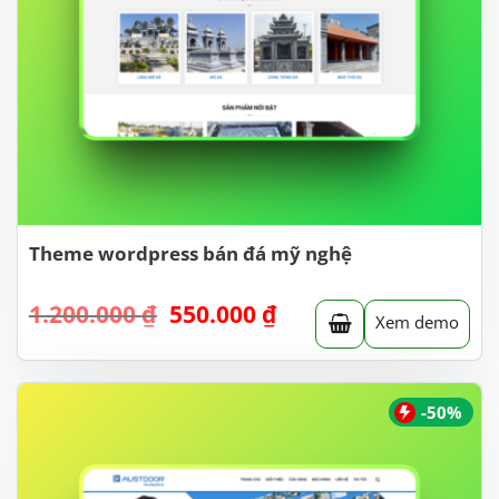
Theme wordpress bán đá mỹ nghệ
Giá
Giá
1.200.000
₫
550.000
₫
Xem demo
gốc
hiện
là:
tại
1.200.000 ₫.
là:
550.000 ₫.
-50%