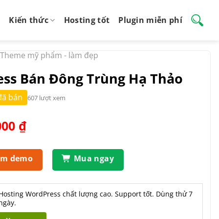
Kiến thức
Hosting tốt
Plugin miễn phí
Theme mỹ phẩm - làm đẹp
ss Bán Đông Trùng Hạ Thảo
đã bán
607 lượt xem
Giá
000
₫
hiện
tại
.000 ₫.
là:
em demo
Mua ngay
550.000 ₫.
Hosting WordPress chất lượng cao. Support tốt. Dùng thử 7
ngày.