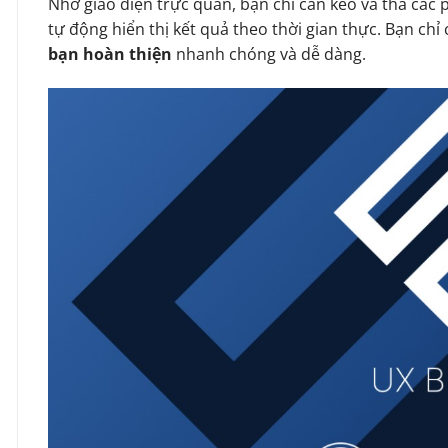
Nhờ giao diện trực quan, bạn chỉ cần kéo và thả các 
tự động hiển thị kết quả theo thời gian thực. Bạn chỉ c
bạn hoàn thiện
nhanh chóng và dễ dàng.