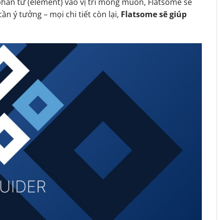
phần tử (element) vào vị trí mong muốn, Flatsome sẽ
ần ý tưởng – mọi chi tiết còn lại,
Flatsome sẽ giúp