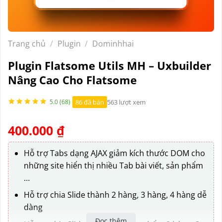
Trang chủ
/
Plugin
/
Dominhhai
Plugin Flatsome Utils MH – Uxbuilder
Nâng Cao Cho Flatsome
86 đã bán
563 lượt xem
5.0 (68)
400.000
₫
Hỗ trợ Tabs dạng AJAX giảm kích thước DOM cho
những site hiển thị nhiều Tab bài viết, sản phẩm
…
Hỗ trợ chia Slide thành 2 hàng, 3 hàng, 4 hàng dễ
dàng
Đọc thêm