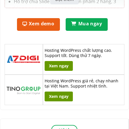
Hỗ trợ chia Slide danh mục sản phẩm 2 hàng, 3
hàng…
Phân trang dạng số trang
Xem demo
Mua ngay
Phân trang dạng Loadmore, Nút tải thêm
Hỗ trợ Custom Post Type và Custom Taxonomy
Hosting WordPress chất lượng cao.
Support tốt. Dùng thử 7 ngày.
Xem ngay
Hosting WordPress giá rẻ, chạy nhanh
tại Việt Nam. Support nhiệt tình.
Xem ngay