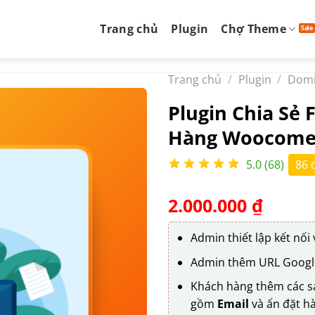
Trang chủ
Plugin
Chợ Theme
Trang chủ
/
Plugin
/
Domi
Plugin Chia Sẻ 
Hàng Woocome
5.0 (68)
86 
2.000.000
₫
Admin thiết lập kết nối
Admin thêm URL Googl
Khách hàng thêm các sả
gồm
Email
và ấn đặt h