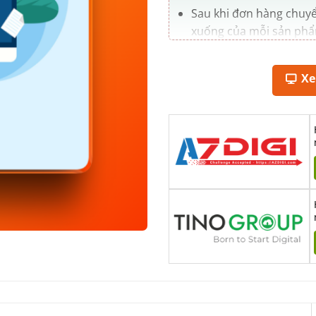
Sau khi đơn hàng chuyể
xuống của mỗi sản phẩm
Email của khách hàng. 
xuống các File đó.
X