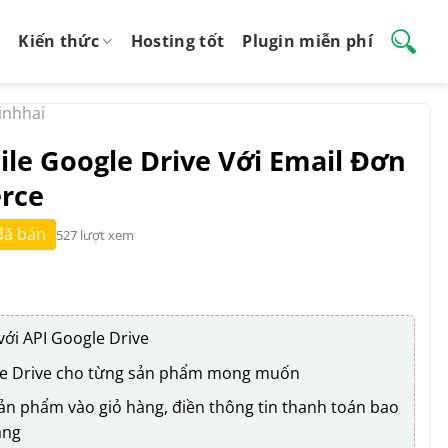
Kiến thức
Hosting tốt
Plugin miễn phí
nhhai
File Google Drive Với Email Đơn
rce
đã bán
527 lượt xem
 với API Google Drive
e Drive cho từng sản phẩm mong muốn
n phẩm vào giỏ hàng, điền thông tin thanh toán bao
àng