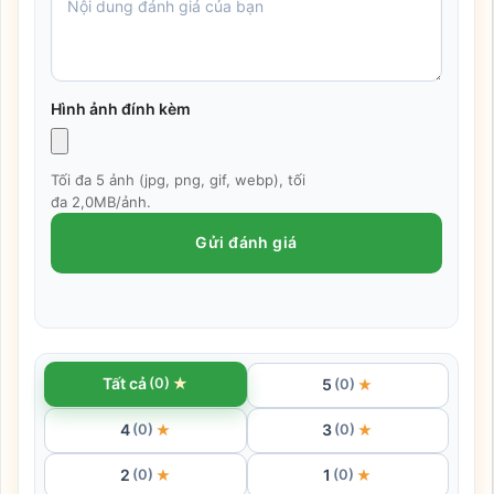
Hình ảnh đính kèm
Tối đa 5 ảnh (jpg, png, gif, webp), tối
đa 2,0MB/ảnh.
Gửi đánh giá
★
Tất cả
(0)
5
★
(0)
4
3
★
★
(0)
(0)
2
1
★
★
(0)
(0)