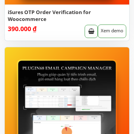
iSures OTP Order Verification for
Woocommerce
390.000
₫
Xem demo