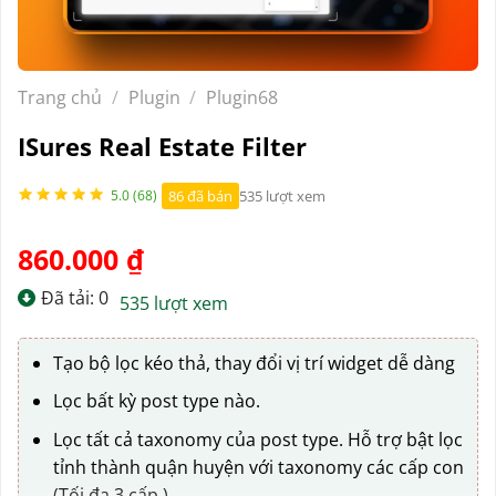
Trang chủ
/
Plugin
/
Plugin68
ISures Real Estate Filter
86 đã bán
535 lượt xem
5.0 (68)
860.000
₫
Đã tải: 0
535 lượt xem
Tạo bộ lọc kéo thả, thay đổi vị trí widget dễ dàng
Lọc bất kỳ post type nào.
Lọc tất cả taxonomy của post type. Hỗ trợ bật lọc
tỉnh thành quận huyện với taxonomy các cấp con
(Tối đa 3 cấp.)