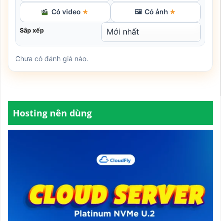
Có video
Có ảnh
★
🖼
★
Sắp xếp
Chưa có đánh giá nào.
Hosting nên dùng