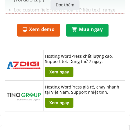
Đọc thêm
Lọc custom field: hỗ trợ loại dữ liệu text, range
number(có thể sử dụng làm lọc giá).
Lọc từ khóa.
Xem demo
Mua ngay
Nhiều loại hiển thị widget như: select (có select
chọn nhiều, tìm trong select, chọn tất cả & xóa.),
checkbox.
Hosting WordPress chất lượng cao.
Dễ dàng tùy chỉnh độ dài widget, màu sắc bộ lọc.
Support tốt. Dùng thử 7 ngày.
Hỗ trợ shortcode form, dễ dàng đặt bất kỳ đâu,.
Xem ngay
Có thuộc tính dọc để đặt vào sidebar hoặc vị trí
chiều rộng ngắn.
Hosting WordPress giá rẻ, chạy nhanh
tại Việt Nam. Support nhiệt tình.
Các options tùy chỉnh widget dễ cấu hình và thay
Xem ngay
đổi: thay đổi nhãn hiển thì, thêm class để custom