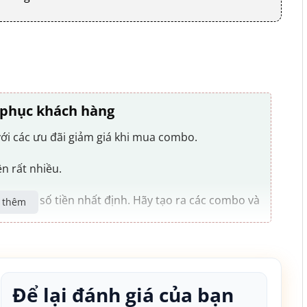
t phục khách hàng
ới các ưu đãi giảm giá khi mua combo.
ên rất nhiều.
giảm 1 số tiền nhất định. Hãy tạo ra các combo và
 thêm
 set cho sản phẩm chính và cả sản phẩm kèm theo
Để lại đánh giá của bạn
g mua kèm combo.