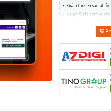
Giảm theo % sản phẩm, 
Quản lý các combo tập 
Clone combo nhanh chón
X
Hỗ trợ shortcode tổng
Hỗ trợ shortcode hiển 
Hỗ trợ shortcode elemen
Hỗ trợ sản phẩm đơn và
Tạo đếm ngược thời gia
tuỳ chỉnh lặp lại mỗi ng
Khách hàng có thể lựa 
combo.
Tự động tính giá tổng v
mua thêm nhiều sản p
Khi thêm combo vào giỏ