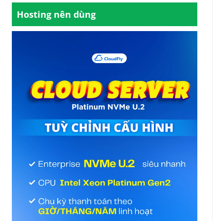
mbo.
Hosting nên dùng
kèm theo của combo, giá sản phẩm chính sẽ không
ến phần mua theo combo