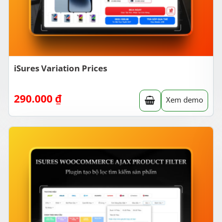
iSures Variation Prices
290.000
₫
Xem demo
 gần nhất ngay trên website.
gần nhất.