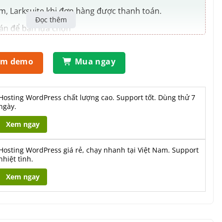
, Larksuite khi đơn hàng được thanh toán.
Đọc thêm
oán để bạn lựa chọn
y cả khi khách hàng tắt trình duyệt.
em demo
Mua ngay
sử giao dịch, phân trang. tìm kiếm theo nội dung.
ổn định 10 – 60s.
hiều người cùng Checkout 1 lúc.
Hosting WordPress chất lượng cao. Support tốt. Dùng thử 7
ngày.
 doanh nghiệp.
Xem ngay
Hosting WordPress giá rẻ, chạy nhanh tại Việt Nam. Support
nhiệt tình.
Xem ngay