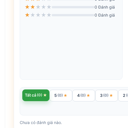
★
★
★
★
★
0 Đánh giá
★
★
★
★
★
0 Đánh giá
Đơn hàng tự động chuyển sang hoàn t
Khách hàng của bạn chỉ cần cầm điện thoại và qu
điền vào.
Sau khi thanh toán thành công, đơn hàng sẽ tự ch
★
Tất cả
(0)
5
4
3
2
★
★
★
(0)
(0)
(0)
(
Chưa có đánh giá nào.