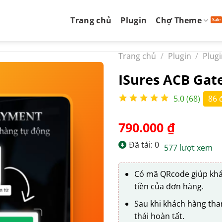
Trang chủ
Plugin
Chợ Theme
Trang chủ
/
Plugin
/
Plug
ISures ACB Ga
5.0 (68)
86 
790.000
₫
Đã tải: 0
577 lượt xem
Có mã QRcode giúp khá
tiền của đơn hàng.
Sau khi khách hàng tha
thái hoàn tất.