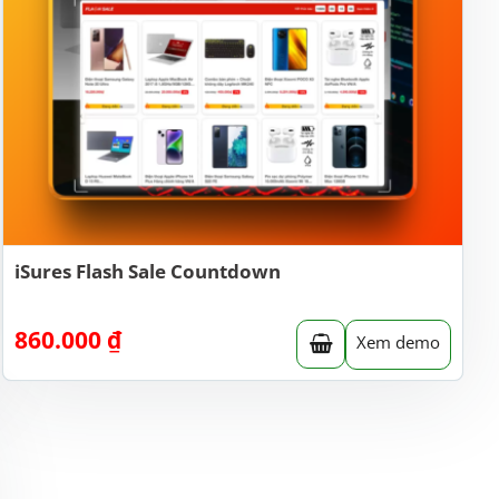
iSures Flash Sale Countdown
860.000
₫
Xem demo