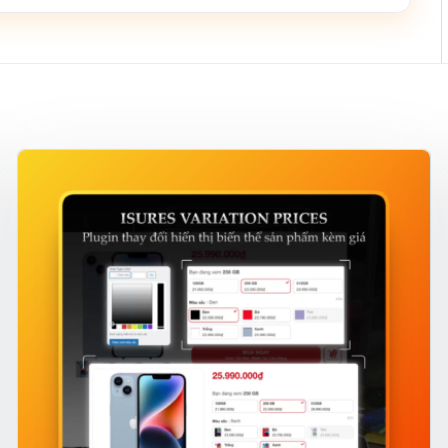
legram
 thanh toán qua ACB Gateway sẽ được báo qua
i tài liệu của plugin.