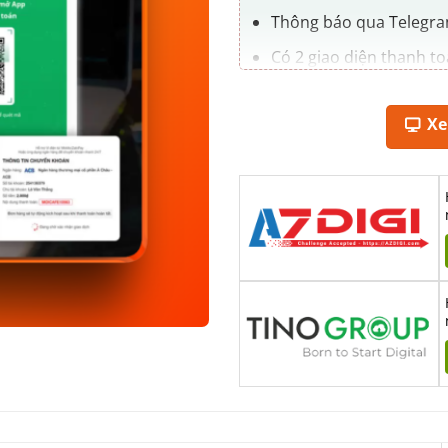
Thông báo qua Telegram
Có 2 giao diện thanh t
Xử lý được đơn hàng nga
X
Dashboard quản lý lịch 
Tốc độ xử lý API nhanh 
Api chịu được tải cao n
Không hỗ trợ tài khoản