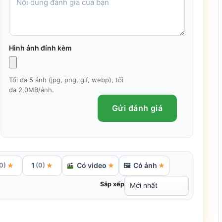
Hình ảnh đính kèm
ất khi thanh toán thành công.
ét mã Qrcode, nội dung số tiền sẽ tự động được
Tối đa 5 ảnh (jpg, png, gif, webp), tối
đa 2,0MB/ảnh.
uyển sang trạng thái hoàn tất.
Gửi đánh giá
1
Có video
Có ảnh
★
★
★
🖼
★
0)
(0)
Sắp xếp