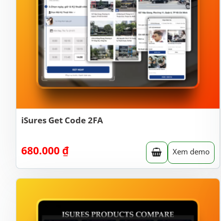
iSures Get Code 2FA
680.000
₫
Xem demo