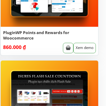
PluginWP Points and Rewards for
Woocommerce
860.000
₫
Xem demo