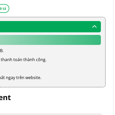
ô tả
B.
 thanh toán thành công.
hất ngay trên website.
ent