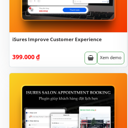
iSures Improve Customer Experience
399.000
₫
Xem demo
Dễ dàng quản lý và xem các giao dịch
Bạn có thể dễ dàng sử dụng và xem các giao dịch 