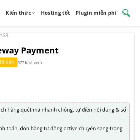
Kiến thức
Hosting tốt
Plugin miễn phí
in68
teway Payment
đã bán
577 lượt xem
ch hàng quét mã nhanh chóng, tự điền nội dung & số
nh toán, đơn hàng tự động active chuyển sang trạng