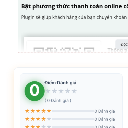
Bật phương thức thanh toán online c
Plugin sẽ giúp khách hàng của bạn chuyển khoản
Đọc
Điểm Đánh giá
0
★
★
★
★
★
( 0 Đánh giá )
★
★
★
★
★
0 Đánh giá
★
★
★
★
★
0 Đánh giá
★
★
★
★
★
0 Đánh giá