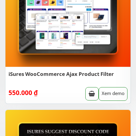
iSures WooCommerce Ajax Product Filter
550.000
₫
Xem demo