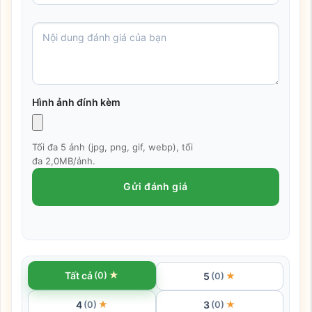
Popup chọn mua sản phẩm
Hình ảnh đính kèm
Khách hàng của bạn có thể đặt món ăn đồ
uống, chọn 1 hoặc nhiều món thêm, hay thay
đổi số lượng món ăn.
Tối đa 5 ảnh (jpg, png, gif, webp), tối
đa 2,0MB/ảnh.
Thêm note cho món ăn, thức uống. Tự tính toán
Gửi đánh giá
giá ngay khi khách chọn.
★
Tất cả
(0)
5
★
(0)
4
3
★
★
(0)
(0)