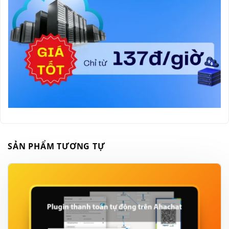
tỉ lệ chuyển đổi. Các mã giảm giá sẽ có đầy đủ
thông tin mô tả, ngày hết hạn.
Khách hàng có thể lựa chọn mã giảm giá phù
hợp, áp dụng ngay.
SẢN PHẨM TƯƠNG TỰ