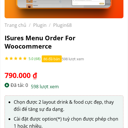
Trang chủ
/
Plugin
/
Plugin68
ISures Menu Order For
Woocommerce
86 đã bán
598 lượt xem
5.0 (68)
790.000
₫
Đã tải: 0
598 lượt xem
Chọn được 2 layout drink & food cực đẹp, thay
đổi để tăng sự đa dạng.
Cài đặt được option(*) tuỳ chọn được phép chọn
1 hoặc nhiều.