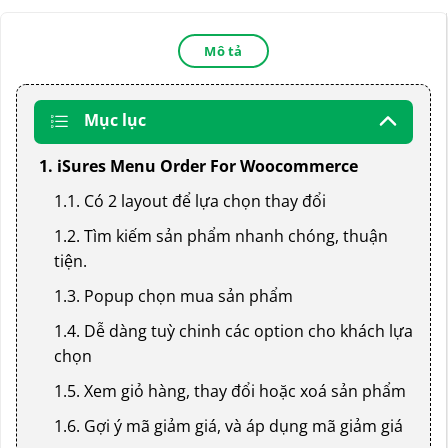
Thêm vào giỏ AJAX(**) không cần tải lại trang.
Hỗ trợ tự động bật popup lựa chọn với ID sản
Mô tả
phẩm.
Quản lý đơn đặt hàng của khách qua
Mục lục
Woocommerce hiện đầy đủ thông tin option(*),
note mà khách lựa chọn.
1. iSures Menu Order For Woocommerce
Option(*) có thể sử dụng riêng từng sản phẩm,
1.1. Có 2 layout để lựa chọn thay đổi
hoặc sử dụng chung cho tất cả sản phẩm
Woocommerce.
1.2. Tìm kiếm sản phẩm nhanh chóng, thuận
tiện.
1.3. Popup chọn mua sản phẩm
1.4. Dễ dàng tuỳ chinh các option cho khách lựa
chọn
1.5. Xem giỏ hàng, thay đổi hoặc xoá sản phẩm
1.6. Gợi ý mã giảm giá, và áp dụng mã giảm giá