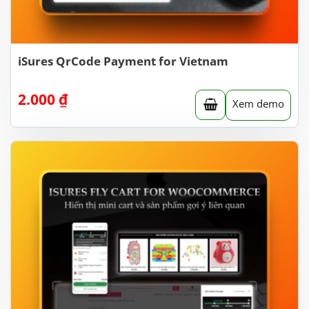
iSures QrCode Payment for Vietnam
2.000
₫
Xem demo