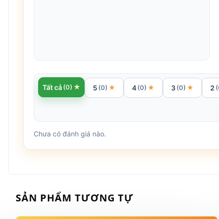
★
Tất cả
(0)
5
4
3
2
★
★
★
(0)
(0)
(0)
(
Chưa có đánh giá nào.
SẢN PHẨM TƯƠNG TỰ