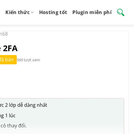
Kiến thức
Hosting tốt
Plugin miễn phí
in68
e 2FA
đã bán
569 lượt xem
ực 2 lớp dễ dàng nhất
g 1 lúc
có thay đổi.