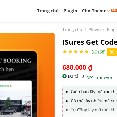
Trang chủ
Plugin
Chợ Theme
Trang chủ
/
Plugin
/
Plug
ISures Get Cod
5.0 (68)
86 
680.000
₫
Đã tải: 0
569 lượt xem
Giúp bạn lấy mã xác th
Có thể lấy nhiều mã cùn
Tự động lấy mã mới khi 