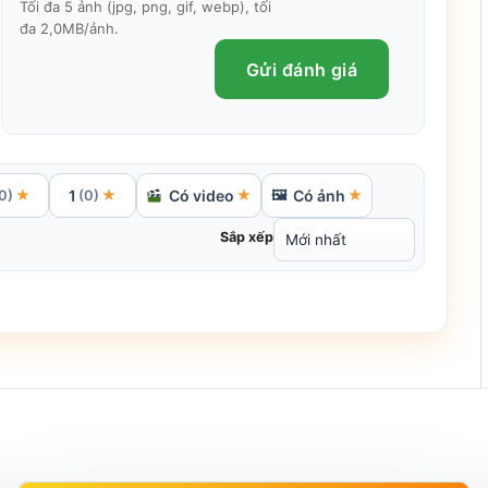
Tối đa 5 ảnh (jpg, png, gif, webp), tối
đa 2,0MB/ảnh.
Gửi đánh giá
1
Có video
Có ảnh
★
★
★
🖼
★
0)
(0)
Sắp xếp