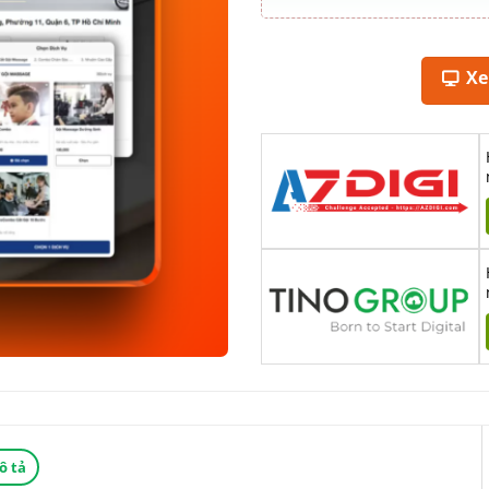
X
ô tả