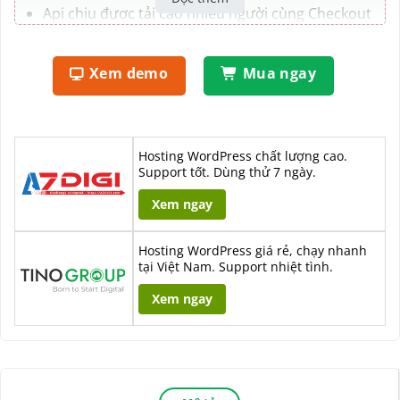
Api chịu được tải cao nhiều người cùng Checkout
1 lúc
Mã QR tự động điền toàn bộ thông tin kể cả lời
Xem demo
Mua ngay
nhắn, nên khách hàng chỉ cần quét ấn chuyển
khoản là xong
Hosting WordPress chất lượng cao.
Support tốt. Dùng thử 7 ngày.
Xem ngay
Hosting WordPress giá rẻ, chạy nhanh
tại Việt Nam. Support nhiệt tình.
Xem ngay