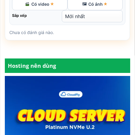
Có video
Có ảnh
★
🖼
★
Sắp xếp
Chưa có đánh giá nào.
Hosting nên dùng