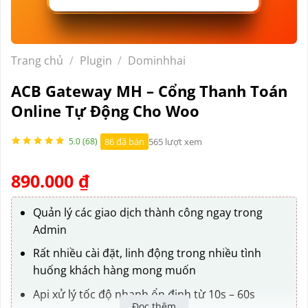
Trang chủ
/
Plugin
/
Dominhhai
ACB Gateway MH – Cổng Thanh Toán
Online Tự Động Cho Woo
86 đã bán
565 lượt xem
5.0 (68)
890.000
₫
Quản lý các giao dịch thành công ngay trong
Admin
Rất nhiều cài đặt, linh động trong nhiều tình
huống khách hàng mong muốn
Api xử lý tốc độ nhanh ổn định từ 10s – 60s
Đọc thêm