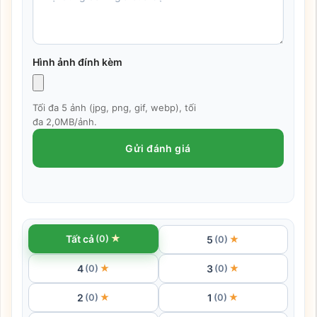
Hình ảnh đính kèm
Tối đa 5 ảnh (jpg, png, gif, webp), tối
đa 2,0MB/ảnh.
Gửi đánh giá
★
Tất cả
(0)
5
★
(0)
4
3
★
★
(0)
(0)
2
1
★
★
(0)
(0)