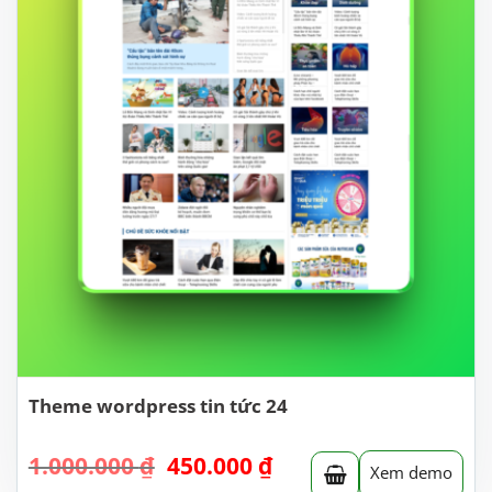
Theme wordpress tin tức 24
Giá
Giá
1.000.000
₫
450.000
₫
Xem demo
gốc
hiện