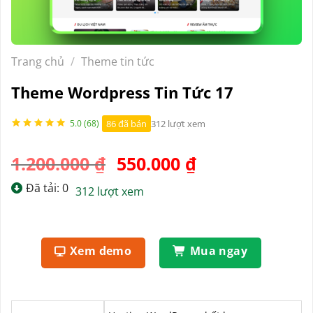
Trang chủ
/
Theme tin tức
Theme Wordpress Tin Tức 17
86 đã bán
312 lượt xem
5.0 (68)
Giá
Giá
1.200.000
₫
550.000
₫
gốc
hiện
Đã tải: 0
312 lượt xem
là:
tại
1.200.000 ₫.
là:
550.000 ₫.
Xem demo
Mua ngay