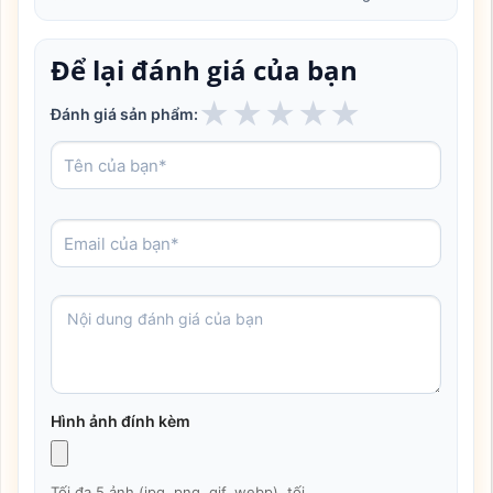
Để lại đánh giá của bạn
★
★
★
★
★
Đánh giá sản phẩm:
Hình ảnh đính kèm
Tối đa 5 ảnh (jpg, png, gif, webp), tối