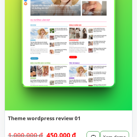
Theme wordpress review 01
Giá
Giá
1.000.000
₫
450.000
₫