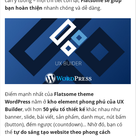
cần ý tưởng – mọi chi tiết còn lại,
Flatsome sẽ giúp
bạn hoàn thiện
nhanh chóng và dễ dàng.
Điểm mạnh nhất của
Flatsome theme
WordPress
nằm ở
kho element phong phú của UX
Builder
, với hơn
50 yếu tố thiết kế
khác nhau như
banner, slide, bài viết, sản phẩm, danh mục, nút bấm
(button), đếm ngược (countdown)… Nhờ đó, bạn có
thể
tự do sáng tạo website theo phong cách