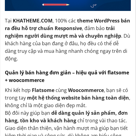
Tại
KHATHEME.COM
, 100% các
theme WordPress bán
ra đều hỗ trợ chuẩn Responsive
, đảm bảo
trải
nghiệm người dùng mượt mà và chuyên nghiệp
. Dù
khách hàng của bạn đang ở đâu, họ đều có thể dễ
dàng truy cập và mua hàng nhanh chóng ngay trên di
động.
Quản lý bán hàng đơn giản – hiệu quả với flatsome
+ woocommerce
Khi kết hợp
Flatsome
cùng
Woocommerce
, bạn sẽ có
trong tay
một hệ thống website bán hàng toàn diện
,
không chỉ là một giao diện đẹp mắt.
Bộ đôi này giúp bạn
dễ dàng quản lý sản phẩm, đơn
hàng, tồn kho và khách hàng
chỉ trong vài thao tác.
Giao diện thân thiện, vận hành mượt mà giúp bạn tiết
kiệm thời gian và công sức, dù không am hiểu công