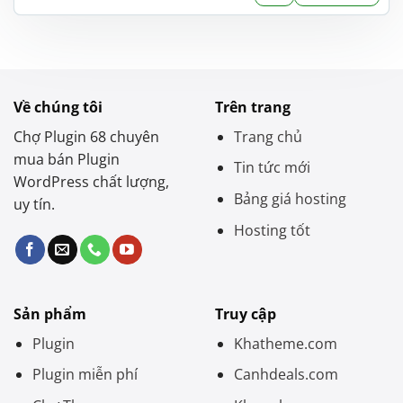
là:
tại
1.000.000 ₫.
là:
450.000 ₫.
Về chúng tôi
Trên trang
Chợ Plugin 68 chuyên
Trang chủ
mua bán Plugin
Tin tức mới
WordPress chất lượng,
Bảng giá hosting
uy tín.
Hosting tốt
Sản phẩm
Truy cập
Plugin
Khatheme.com
Plugin miễn phí
Canhdeals.com