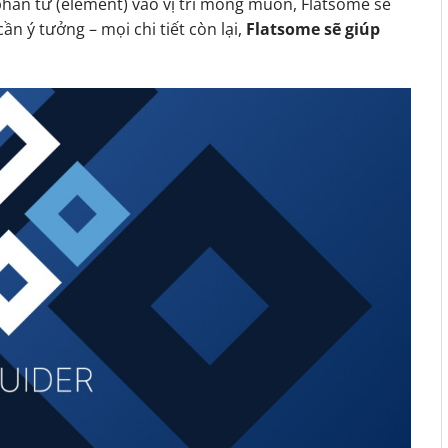
phần tử (element) vào vị trí mong muốn, Flatsome sẽ
ần ý tưởng – mọi chi tiết còn lại,
Flatsome sẽ giúp