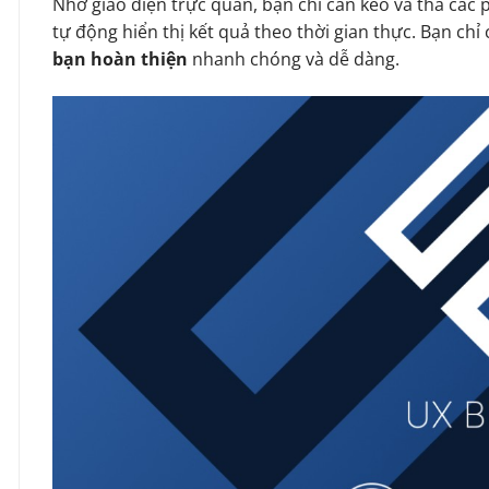
Nhờ giao diện trực quan, bạn chỉ cần kéo và thả các 
tự động hiển thị kết quả theo thời gian thực. Bạn chỉ c
bạn hoàn thiện
nhanh chóng và dễ dàng.