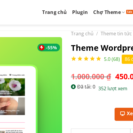
Trang chủ
Plugin
Chợ Theme
Trang chủ
/
Theme tin tức
Theme Wordpre
-55%
5.0 (68)
86 
Giá
1.000.000
₫
450.
gốc
Đã tải: 0
352 lượt xem
là:
1.000
X