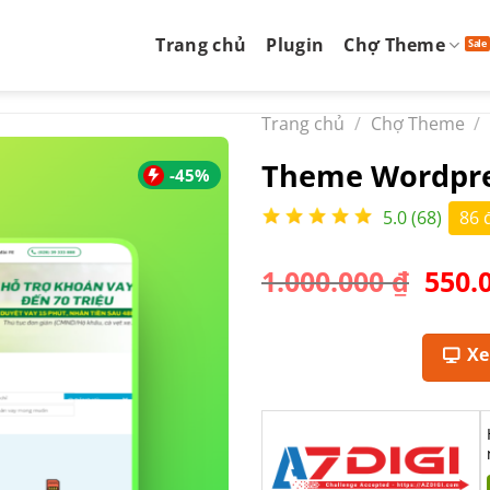
Trang chủ
Plugin
Chợ Theme
Trang chủ
/
Chợ Theme
/
Theme Wordpre
-45%
5.0 (68)
86 
Giá
1.000.000
₫
550.
gốc
là:
1.000
X