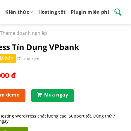
Kiến thức
Hosting tốt
Plugin miễn phí
Theme doanh nghiệp
ss Tín Dụng VPbank
đã bán
474 lượt xem
Giá
000
₫
hiện
tại
.000 ₫.
là:
em demo
Mua ngay
550.000 ₫.
Hosting WordPress chất lượng cao. Support tốt. Dùng thử 7
ngày.