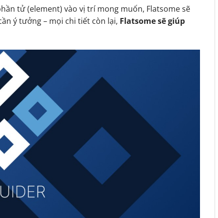
phần tử (element) vào vị trí mong muốn, Flatsome sẽ
ần ý tưởng – mọi chi tiết còn lại,
Flatsome sẽ giúp