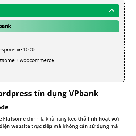
Pbank
 responsive 100%
 flatsome + woocommerce
rdpress tín dụng VPbank
ode
e Flatsome
chính là khả năng
kéo thả linh hoạt với
 diện website trực tiếp mà không cần sử dụng mã