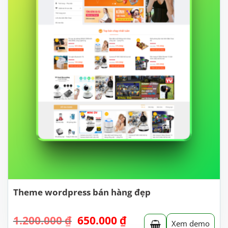
Theme wordpress bán hàng đẹp
Giá
Giá
1.200.000
₫
650.000
₫
Xem demo