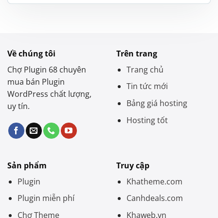
là:
tại
1.200.000 ₫.
là:
450.000 ₫.
Về chúng tôi
Trên trang
Chợ Plugin 68 chuyên
Trang chủ
mua bán Plugin
Tin tức mới
WordPress chất lượng,
Bảng giá hosting
uy tín.
Hosting tốt
Sản phẩm
Truy cập
Plugin
Khatheme.com
Plugin miễn phí
Canhdeals.com
Chợ Theme
Khaweb.vn