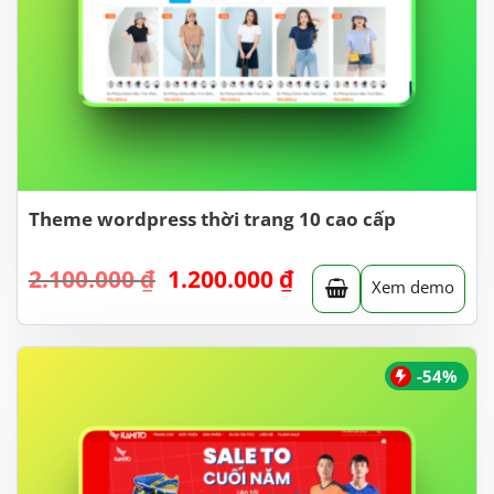
Theme wordpress thời trang 10 cao cấp
Giá
Giá
2.100.000
₫
1.200.000
₫
Xem demo
gốc
hiện
là:
tại
2.100.000 ₫.
là:
1.200.000 ₫.
-54%