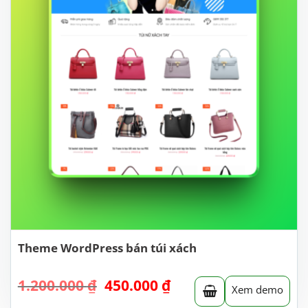
Theme WordPress bán túi xách
Giá
Giá
1.200.000
₫
450.000
₫
Xem demo
gốc
hiện