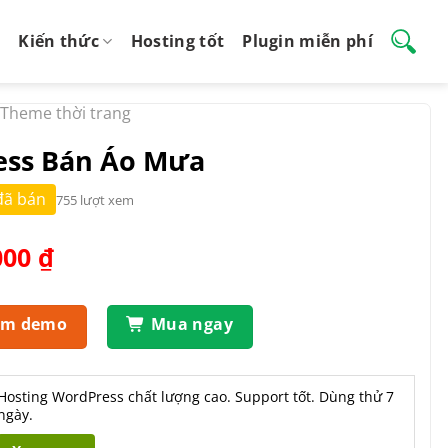
Kiến thức
Hosting tốt
Plugin miễn phí
Theme thời trang
ss Bán Áo Mưa
đã bán
755 lượt xem
Giá
000
₫
hiện
tại
.000 ₫.
là:
em demo
Mua ngay
550.000 ₫.
Hosting WordPress chất lượng cao. Support tốt. Dùng thử 7
ngày.