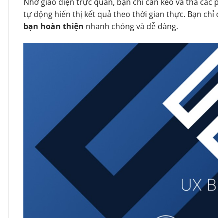
Nhờ giao diện trực quan, bạn chỉ cần kéo và thả các 
tự động hiển thị kết quả theo thời gian thực. Bạn chỉ c
bạn hoàn thiện
nhanh chóng và dễ dàng.