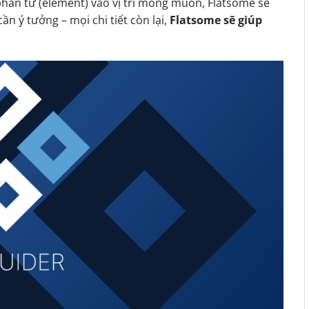
phần tử (element) vào vị trí mong muốn, Flatsome sẽ
ần ý tưởng – mọi chi tiết còn lại,
Flatsome sẽ giúp