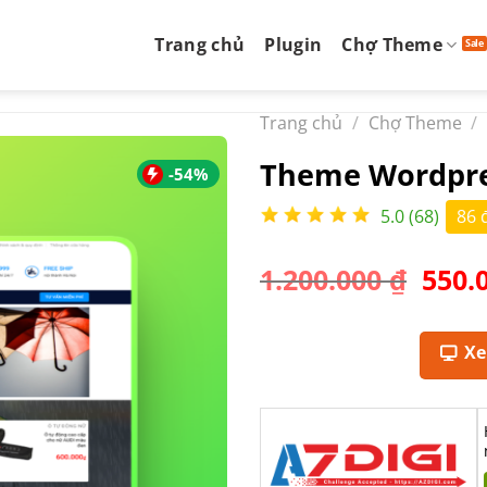
Trang chủ
Plugin
Chợ Theme
Trang chủ
/
Chợ Theme
/
Theme Wordpre
-54%
5.0 (68)
86 
Giá
1.200.000
₫
550.
gốc
là:
1.200
X