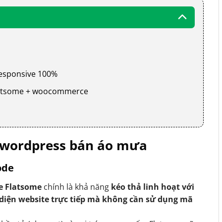
a
 responsive 100%
 flatsome + woocommerce
 wordpress bán áo mưa
ode
e Flatsome
chính là khả năng
kéo thả linh hoạt với
 diện website trực tiếp mà không cần sử dụng mã