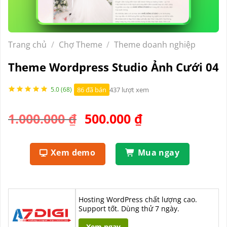
Trang chủ
/
Chợ Theme
/
Theme doanh nghiệp
Theme Wordpress Studio Ảnh Cưới 04
86 đã bán
437 lượt xem
5.0 (68)
Giá
Giá
1.000.000
₫
500.000
₫
gốc
hiện
là:
tại
Xem demo
Mua ngay
1.000.000 ₫.
là:
500.000 ₫.
Hosting WordPress chất lượng cao.
Support tốt. Dùng thử 7 ngày.
Xem ngay