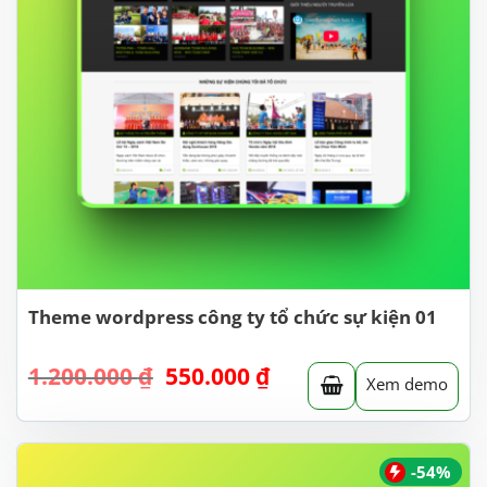
Theme wordpress công ty tổ chức sự kiện 01
Giá
Giá
1.200.000
₫
550.000
₫
Xem demo
gốc
hiện
là:
tại
1.200.000 ₫.
là:
550.000 ₫.
-54%