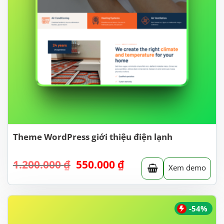
Theme WordPress giới thiệu điện lạnh
Giá
Giá
1.200.000
₫
550.000
₫
Xem demo
gốc
hiện
là:
tại
1.200.000 ₫.
là:
550.000 ₫.
-54%