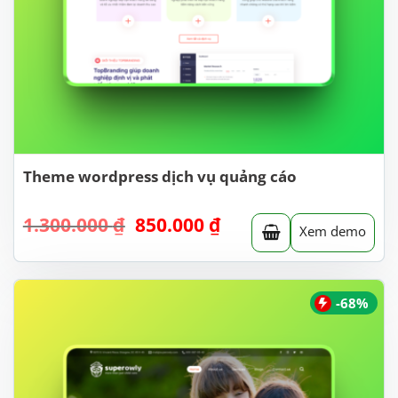
Theme wordpress dịch vụ quảng cáo
Giá
Giá
1.300.000
₫
850.000
₫
Xem demo
gốc
hiện
là:
tại
1.300.000 ₫.
là:
850.000 ₫.
-68%