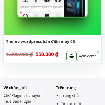
Theme wordpress bán điện máy 05
Giá
Giá
1.200.000
₫
550.000
₫
Xem demo
gốc
hiện
là:
tại
1.200.000 ₫.
là:
550.000 ₫.
Về chúng tôi
Trên trang
Chợ Plugin 68 chuyên
Trang chủ
mua bán Plugin
Tin tức mới