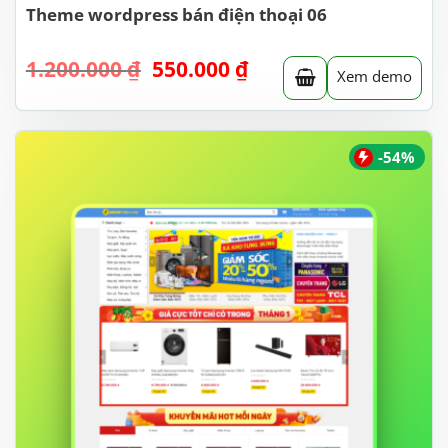
Theme wordpress bán điện thoại 06
Giá
Giá
1.200.000
₫
550.000
₫
Xem demo
gốc
hiện
là:
tại
1.200.000 ₫.
là:
550.000 ₫.
-54%