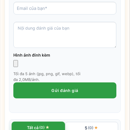
Hình ảnh đính kèm
Tối đa 5 ảnh (jpg, png, gif, webp), tối
đa 2,0MB/ảnh.
Gửi đánh giá
★
Tất cả
(0)
5
★
(0)