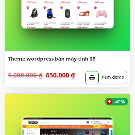
Theme wordpress bán máy tính 06
Giá
Giá
1.200.000
₫
650.000
₫
Xem demo
gốc
hiện
là:
tại
1.200.000 ₫.
là:
650.000 ₫.
-42%