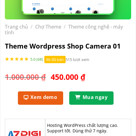
Trang chủ
/
Chợ Theme
/
Theme công nghệ - máy
tính
Theme Wordpress Shop Camera 01
86 đã bán
515 lượt xem
5.0 (68)
Giá
Giá
1.000.000
₫
450.000
₫
gốc
hiện
là:
tại
Xem demo
Mua ngay
1.000.000 ₫.
là:
450.000 ₫.
Hosting WordPress chất lượng cao.
Support tốt. Dùng thử 7 ngày.