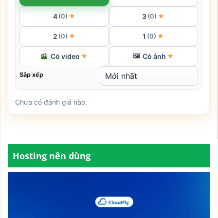
4
3
★
★
(0)
(0)
2
1
★
★
(0)
(0)
Có video
Có ảnh
★
🖼
★
Sắp xếp
Chưa có đánh giá nào.
Hosting nên dùng