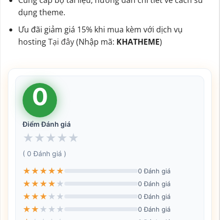
Cung cấp bộ tài liệu, hướng dẫn chi tiết về cách sử
dụng theme.
Ưu đãi giảm giá 15% khi mua kèm với dịch vụ
hosting
Tại đây
(Nhập mã:
KHATHEME
)
0
Điểm Đánh giá
★
★
★
★
★
( 0 Đánh giá )
★
★
★
★
★
0 Đánh giá
★
★
★
★
★
0 Đánh giá
★
★
★
★
★
0 Đánh giá
★
★
★
★
★
0 Đánh giá