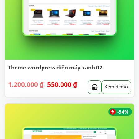
Theme wordpress điện máy xanh 02
Giá
Giá
1.200.000
₫
550.000
₫
Xem demo
gốc
hiện
là:
tại
1.200.000 ₫.
là:
550.000 ₫.
-54%