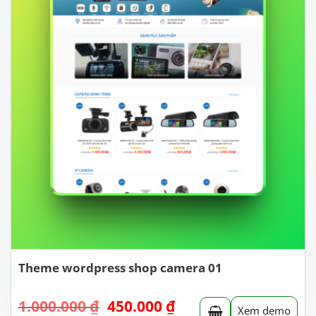
Theme wordpress shop camera 01
Giá
Giá
1.000.000
₫
450.000
₫
Xem demo