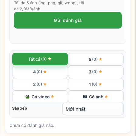
Tối đa 5 ảnh (jpg, png, gif, webp), tối
đa 2,0MB/ảnh.
Gửi đánh giá
★
Tất cả
(0)
5
★
(0)
4
3
★
★
(0)
(0)
2
1
★
★
(0)
(0)
Có video
Có ảnh
★
🖼
★
Sắp xếp
Chưa có đánh giá nào.