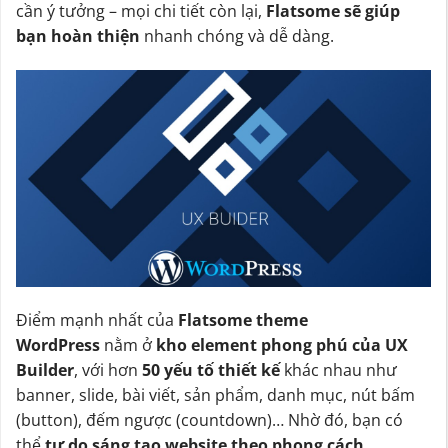
cần ý tưởng – mọi chi tiết còn lại,
Flatsome sẽ giúp
bạn hoàn thiện
nhanh chóng và dễ dàng.
Điểm mạnh nhất của
Flatsome theme
WordPress
nằm ở
kho element phong phú của UX
Builder
, với hơn
50 yếu tố thiết kế
khác nhau như
banner, slide, bài viết, sản phẩm, danh mục, nút bấm
(button), đếm ngược (countdown)… Nhờ đó, bạn có
thể
tự do sáng tạo website theo phong cách