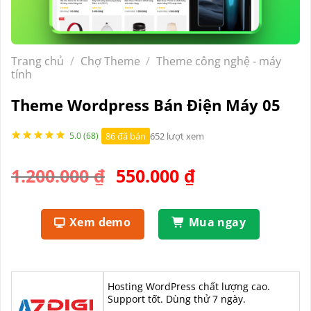
Trang chủ
/
Chợ Theme
/
Theme công nghệ - máy
tính
Theme Wordpress Bán Điện Máy 05
86 đã bán
652 lượt xem
5.0 (68)
Giá
Giá
1.200.000
₫
550.000
₫
gốc
hiện
là:
tại
Xem demo
Mua ngay
1.200.000 ₫.
là:
550.000 ₫.
Hosting WordPress chất lượng cao.
Support tốt. Dùng thử 7 ngày.