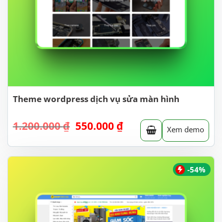
Theme wordpress dịch vụ sửa màn hình
Giá
Giá
1.200.000
₫
550.000
₫
Xem demo
gốc
hiện
là:
tại
1.200.000 ₫.
là:
550.000 ₫.
-54%