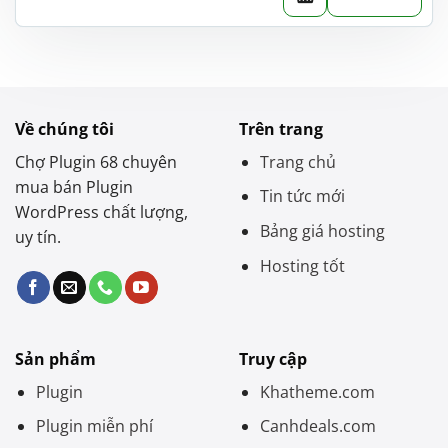
gốc
hiện
là:
tại
1.000.000 ₫.
là:
450.000 ₫.
Về chúng tôi
Trên trang
Chợ Plugin 68 chuyên
Trang chủ
mua bán Plugin
Tin tức mới
WordPress chất lượng,
Bảng giá hosting
uy tín.
Hosting tốt
Sản phẩm
Truy cập
Plugin
Khatheme.com
Plugin miễn phí
Canhdeals.com