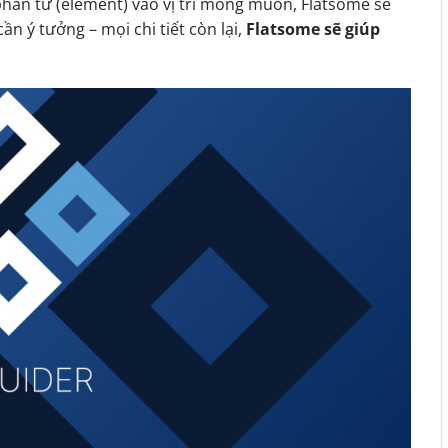
phần tử (element) vào vị trí mong muốn, Flatsome sẽ
ần ý tưởng – mọi chi tiết còn lại,
Flatsome sẽ giúp