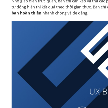
Nhờ giao diện trực quan, bạn chỉ cần kéo và thả các 
tự động hiển thị kết quả theo thời gian thực. Bạn chỉ c
bạn hoàn thiện
nhanh chóng và dễ dàng.