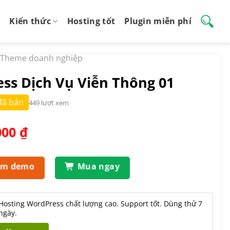
Kiến thức
Hosting tốt
Plugin miễn phí
Theme doanh nghiệp
s Dịch Vụ Viễn Thông 01
đã bán
449 lượt xem
Giá
000
₫
hiện
tại
.000 ₫.
là:
em demo
Mua ngay
500.000 ₫.
Hosting WordPress chất lượng cao. Support tốt. Dùng thử 7
ngày.