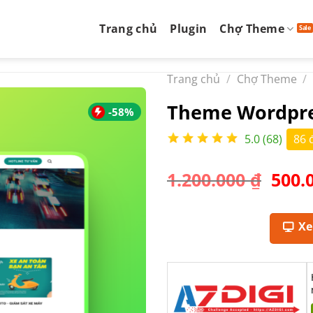
Trang chủ
Plugin
Chợ Theme
Trang chủ
/
Chợ Theme
/
Theme Wordpres
-58%
5.0 (68)
86 
Giá
1.200.000
₫
500.
gốc
là:
1.200
X