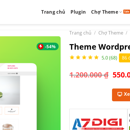
Trang chủ
Plugin
Chợ Theme
Trang chủ
/
Chợ Theme
/
Theme Wordpre
-54%
5.0 (68)
86 
Giá
1.200.000
₫
550.
gốc
là:
1.200
X