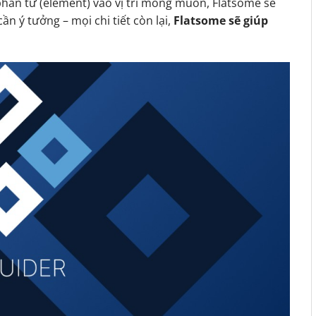
phần tử (element) vào vị trí mong muốn, Flatsome sẽ
ần ý tưởng – mọi chi tiết còn lại,
Flatsome sẽ giúp