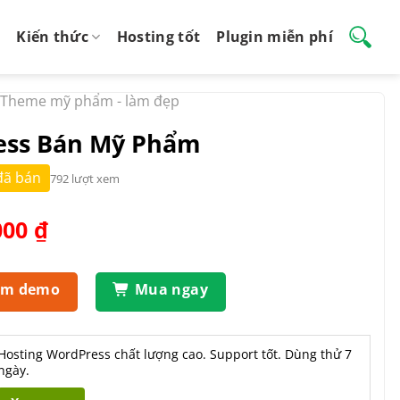
Kiến thức
Hosting tốt
Plugin miễn phí
Theme mỹ phẩm - làm đẹp
ss Bán Mỹ Phẩm
đã bán
792 lượt xem
Giá
000
₫
hiện
tại
.000 ₫.
là:
em demo
Mua ngay
550.000 ₫.
Hosting WordPress chất lượng cao. Support tốt. Dùng thử 7
ngày.