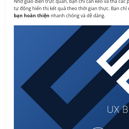
Nhờ giao diện trực quan, bạn chỉ cần kéo và thả các 
tự động hiển thị kết quả theo thời gian thực. Bạn chỉ c
bạn hoàn thiện
nhanh chóng và dễ dàng.