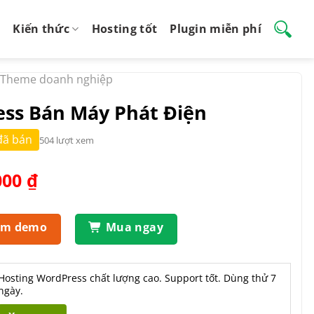
Kiến thức
Hosting tốt
Plugin miễn phí
Theme doanh nghiệp
ss Bán Máy Phát Điện
đã bán
504 lượt xem
Giá
000
₫
hiện
tại
.000 ₫.
là:
em demo
Mua ngay
550.000 ₫.
Hosting WordPress chất lượng cao. Support tốt. Dùng thử 7
ngày.