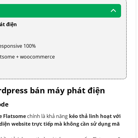
át điện
 responsive 100%
 flatsome + woocommerce
dpress bán máy phát điện
ode
e Flatsome
chính là khả năng
kéo thả linh hoạt với
 diện website trực tiếp mà không cần sử dụng mã