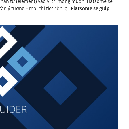
phần tử (element) vào vị trí mong muốn, Flatsome sẽ
ần ý tưởng – mọi chi tiết còn lại,
Flatsome sẽ giúp