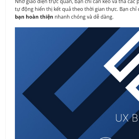
Nhờ giao diện trực quan, bạn chỉ cần kéo và thả các 
tự động hiển thị kết quả theo thời gian thực. Bạn chỉ c
bạn hoàn thiện
nhanh chóng và dễ dàng.