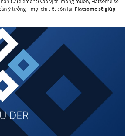
phần tử (element) vào vị trí mong muốn, Flatsome sẽ
ần ý tưởng – mọi chi tiết còn lại,
Flatsome sẽ giúp