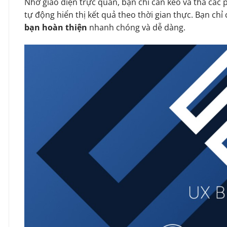
Nhờ giao diện trực quan, bạn chỉ cần kéo và thả các 
tự động hiển thị kết quả theo thời gian thực. Bạn chỉ c
bạn hoàn thiện
nhanh chóng và dễ dàng.