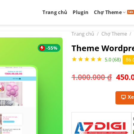
Trang chủ
Plugin
Chợ Theme
Trang chủ
/
Chợ Theme
/
Theme Wordpres
-55%
5.0 (68)
86 
Giá
1.000.000
₫
450.
gốc
là:
1.000
X