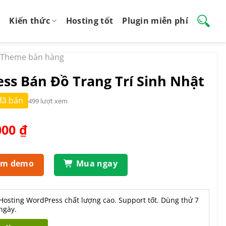
Kiến thức
Hosting tốt
Plugin miễn phí
Theme bán hàng
s Bán Đồ Trang Trí Sinh Nhật
đã bán
499 lượt xem
Giá
000
₫
hiện
tại
.000 ₫.
là:
em demo
Mua ngay
450.000 ₫.
Hosting WordPress chất lượng cao. Support tốt. Dùng thử 7
ngày.