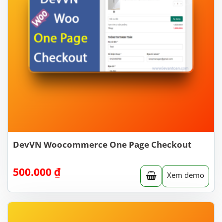
DevVN Woocommerce One Page Checkout
500.000
₫
Xem demo