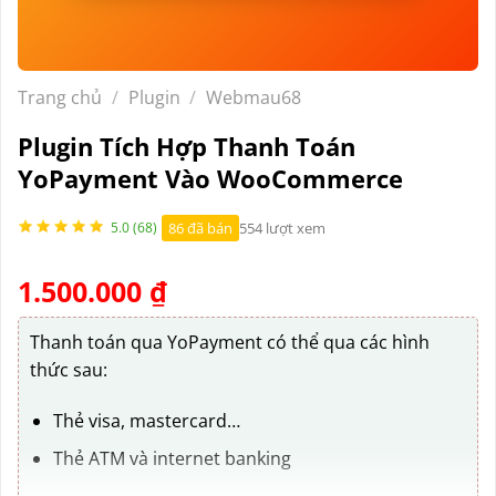
Trang chủ
/
Plugin
/
Webmau68
Plugin Tích Hợp Thanh Toán
YoPayment Vào WooCommerce
86 đã bán
554 lượt xem
5.0 (68)
1.500.000
₫
Thanh toán qua YoPayment có thể qua các hình
thức sau:
Thẻ visa, mastercard…
Thẻ ATM và internet banking