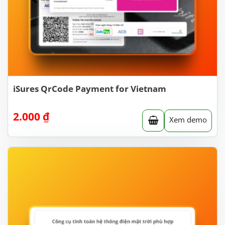
iSures QrCode Payment for Vietnam
2.000
₫
Xem demo