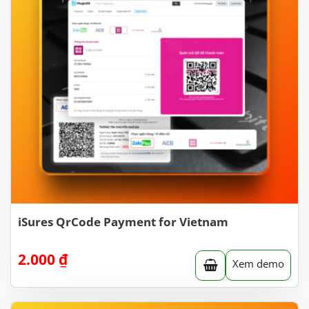
iSures QrCode Payment for Vietnam
2.000
₫
Xem demo