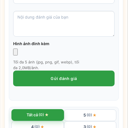
Hình ảnh đính kèm
Tối đa 5 ảnh (jpg, png, gif, webp), tối
đa 2,0MB/ảnh.
Gửi đánh giá
★
Tất cả
(0)
5
★
(0)
4
3
★
★
(0)
(0)