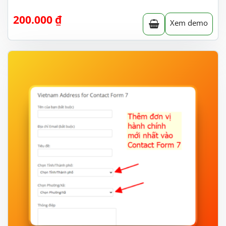
200.000
₫
Xem demo