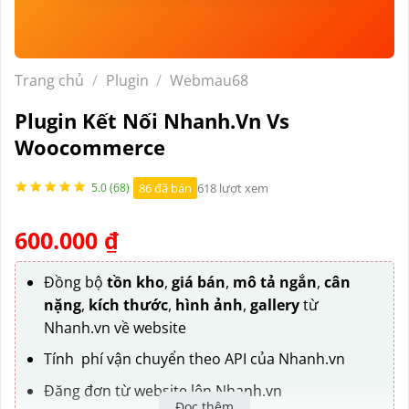
Trang chủ
/
Plugin
/
Webmau68
Plugin Kết Nối Nhanh.vn Vs
Woocommerce
86 đã bán
618 lượt xem
5.0 (68)
600.000
₫
Đồng bộ
tồn kho
,
giá bán
,
mô tả ngắn
,
cân
nặng
,
kích thước
,
hình ảnh
,
gallery
từ
Nhanh.vn về website
Tính phí vận chuyển theo API của Nhanh.vn
Đăng đơn từ website lên Nhanh.vn
Đọc thêm