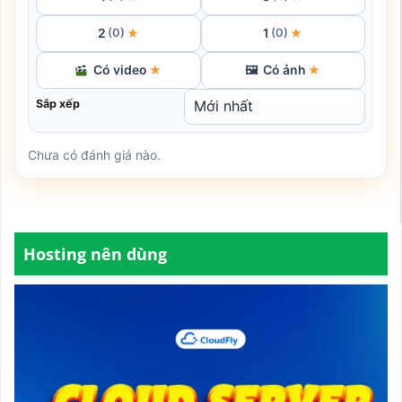
2
1
★
★
(0)
(0)
Có video
Có ảnh
★
🖼
★
Sắp xếp
Chưa có đánh giá nào.
Hosting nên dùng