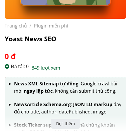
Trang chủ
/
Plugin miễn phí
Yoast News SEO
0
₫
Đã tải: 0
849 lượt xem
News XML Sitemap tự động
: Google crawl bài
mới
ngay lập tức
, không cần submit thủ công.
NewsArticle Schema.org
:
JSON-LD markup
đầy
đủ cho title, author, datePublished, image.
Đọc thêm
Stock Ticker support
: Thêm mã chứng khoán