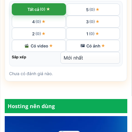
★
Tất cả
(0)
5
★
(0)
4
3
★
★
(0)
(0)
2
1
★
★
(0)
(0)
Có video
Có ảnh
★
🖼
★
Sắp xếp
Chưa có đánh giá nào.
Hosting nên dùng